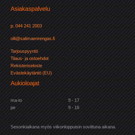
Asiakaspalvelu
p. 044 241 2003
olli@salimaenrengas.fi
Tarjouspyyntö
Tilaus- ja ostoehdot
Rekisteriseloste
Evästekäytäntö (EU)
Aukioloajat
ma-to
9 - 17
pe
9 - 16
Sesonkiaikana myös viikonloppuisin sovittuna aikana.