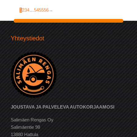
1
2
3
4
…
54
55
56
→
Yhteystiedot
JOUSTAVA JA PALVELEVA AUTOKORJAAMOSI
Salimäen Rengas Oy
Salimäentie 98
13880 Hattula