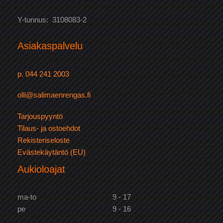
Y-tunnus: 3108083-2
Asiakaspalvelu
p. 044 241 2003
olli@salimaenrengas.fi
Tarjouspyyntö
Tilaus- ja ostoehdot
Rekisteriseloste
Evästekäytäntö (EU)
Aukioloajat
ma-to
9 - 17
pe
9 - 16