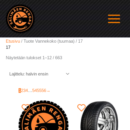
Siirry
sisältöön
Etusivu
/ Tuote Vannekoko (tuumaa) / 17
17
Halvin
Näytetään tulokset 1–12 / 663
ensin
1
2
3
4
…
54
55
56
→