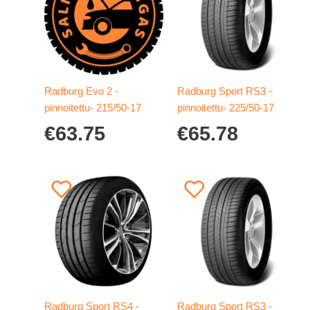
Radburg Evo 2 -
Radburg Sport RS3 -
pinnoitettu- 215/50-17
pinnoitettu- 225/50-17
€
63.75
€
65.78
Radburg Sport RS4 -
Radburg Sport RS3 -