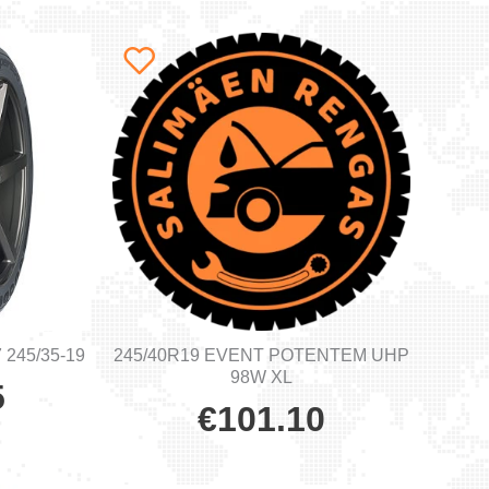
 245/35-19
245/40R19 EVENT POTENTEM UHP
98W XL
5
€
101.10