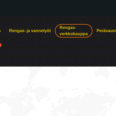
Rengas-
s
Rengas- ja vannetyöt
Perävaun
verkkokauppa