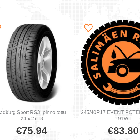
adburg Sport RS3 -pinnoitettu-
245/40R17 EVENT POT
245/45-18
91W
€
75.94
€
83.80