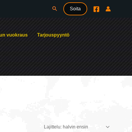
Hae
Soita
un vuokraus
Tarjouspyyntö