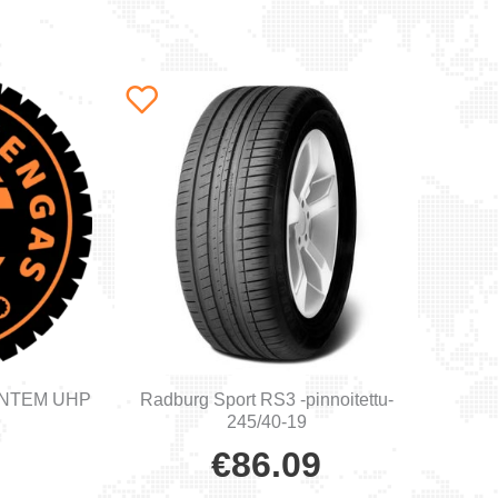
ENTEM UHP
Radburg Sport RS3 -pinnoitettu-
245/40-19
€
86.09