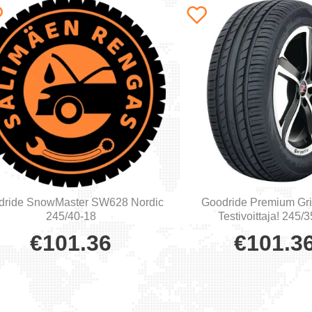
dride SnowMaster SW628 Nordic
Goodride Premium Gr
245/40-18
Testivoittaja! 245/
€
101.36
€
101.3