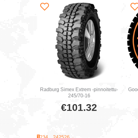
Radburg Simex Extrem -pinnoitettu-
Goo
245/70-16
€
101.32
1
2
3
4
…
24
25
26
→