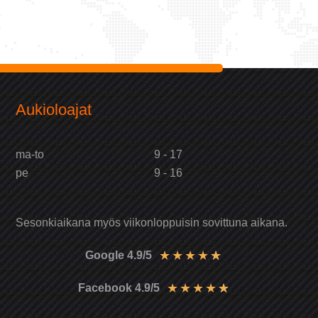
Aukioloajat
ma-to
9 - 17
pe
9 - 16
Sesonkiaikana myös viikonloppuisin sovittuna aikana.
★
★
★
★
★
Google 4.9/5
★
★
★
★
★
Facebook 4.9/5