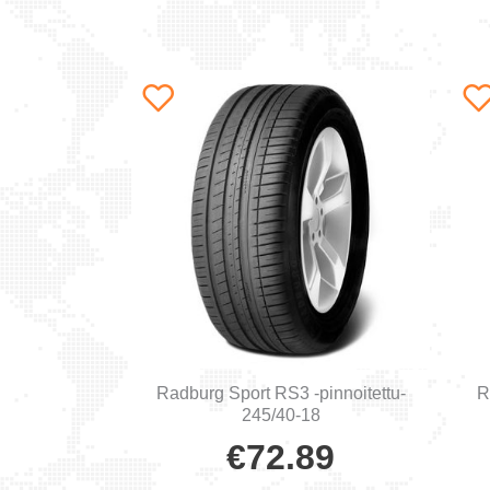
ensin
Radburg Sport RS3 -pinnoitettu-
R
245/40-18
€
72.89