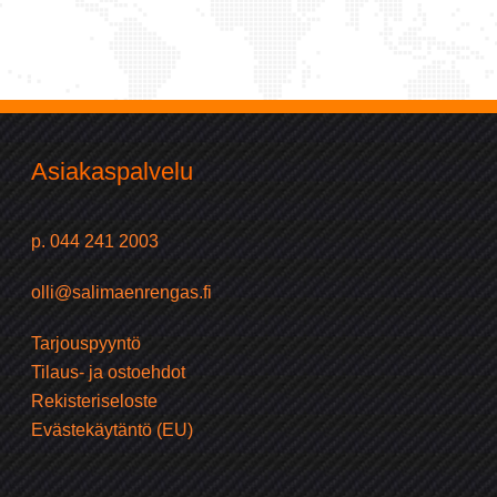
Asiakaspalvelu
p. 044 241 2003
olli@salimaenrengas.fi
Tarjouspyyntö
Tilaus- ja ostoehdot
Rekisteriseloste
Evästekäytäntö (EU)