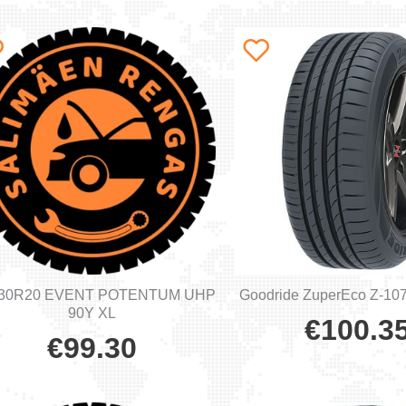
/30R20 EVENT POTENTUM UHP
Goodride ZuperEco Z-107
90Y XL
€
100.3
€
99.30