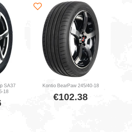
ip SA37
Kontio BearPaw 245/40-18
35-18
€
102.38
6