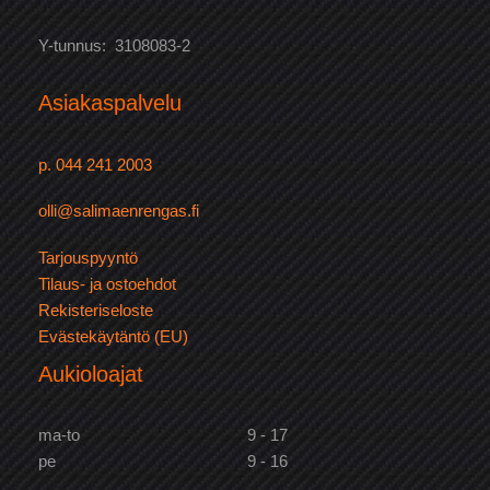
Y-tunnus: 3108083-2
Asiakaspalvelu
p. 044 241 2003
olli@salimaenrengas.fi
Tarjouspyyntö
Tilaus- ja ostoehdot
Rekisteriseloste
Evästekäytäntö (EU)
Aukioloajat
ma-to
9 - 17
pe
9 - 16