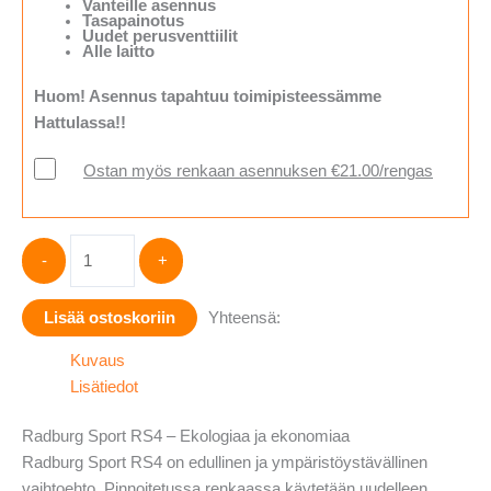
Vanteille asennus
Tasapainotus
Uudet perusventtiilit
Alle laitto
Huom! Asennus tapahtuu toimipisteessämme
Hattulassa!!
Ostan myös renkaan asennuksen €21.00/rengas
Radburg
-
+
Sport
RS4
Lisää ostoskoriin
Yhteensä:
-
pinnoitettu-
Kuvaus
235/55-
Lisätiedot
17
määrä
Radburg Sport RS4 – Ekologiaa ja ekonomiaa
Radburg Sport RS4 on edullinen ja ympäristöystävällinen
vaihtoehto. Pinnoitetussa renkaassa käytetään uudelleen