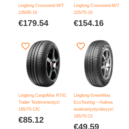
Linglong Crosswind M/T
Linglong Crosswind M/T
235/85-16
225/75-16
€
179.54
€
154.16
Linglong CargoMax R701
Linglong GreenMax
Trailer Testimenestys!
EcoTouring – Huikea
185/70-13C
asiakastyytyväisyys!
165/70-13
€
85.12
€
49.59