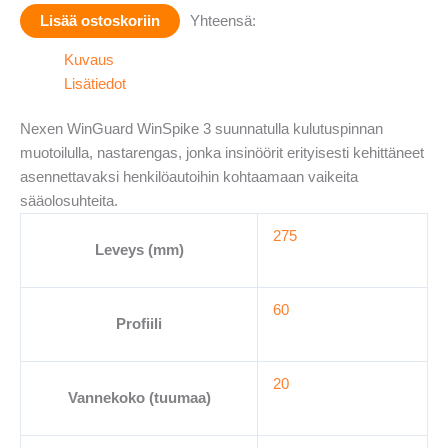
WINSPIKE
Lisää ostoskoriin
Yhteensä:
3
115T
Kuvaus
määrä
Lisätiedot
Nexen WinGuard WinSpike 3 suunnatulla kulutuspinnan
muotoilulla, nastarengas, jonka insinöörit erityisesti kehittäneet
asennettavaksi henkilöautoihin kohtaamaan vaikeita
sääolosuhteita.
275
Leveys (mm)
60
Profiili
20
Vannekoko (tuumaa)