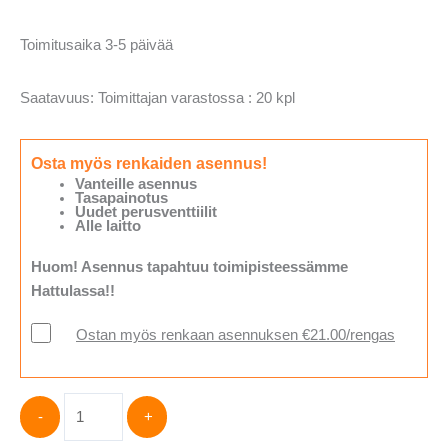
Toimitusaika 3-5 päivää
Saatavuus:
Toimittajan varastossa : 20 kpl
Osta myös renkaiden asennus!
Vanteille asennus
Tasapainotus
Uudet perusventtiilit
Alle laitto
Huom! Asennus tapahtuu toimipisteessämme
Hattulassa!!
Ostan myös renkaan asennuksen €21.00/rengas
NEXEN
-
+
275/60R20