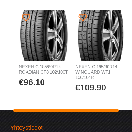
NEXEN C 185/80R14
NEXEN C 195/80R14
ROADIAN CT8 102/100T
WINGUARD WT1
106/104R
€
96.10
€
109.90
Yhteystiedot