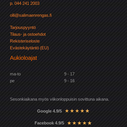
p. 044 241 2003
olli@salimaenrengas.fi
Tarjouspyyntö
Tilaus- ja ostoehdot
Rekisteriseloste
Evästekäytäntö (EU)
Aukioloajat
ma-to
9 - 17
pe
9 - 16
Sesonkiaikana myös viikonloppuisin sovittuna aikana.
★
★
★
★
★
Google 4.9/5
★
★
★
★
★
Facebook 4.9/5