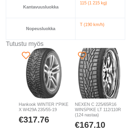
115 (1 215 kg)
Kantavuusluokka
T (190 km/h)
Nopeusluokka
Tutustu myös
Hankook WINTER I*PIKE
NEXEN C 225/65R16
X W429A 235/55-19
WINSPIKE LT 112/110R
(124 nastaa)
€
317.76
€
167.10