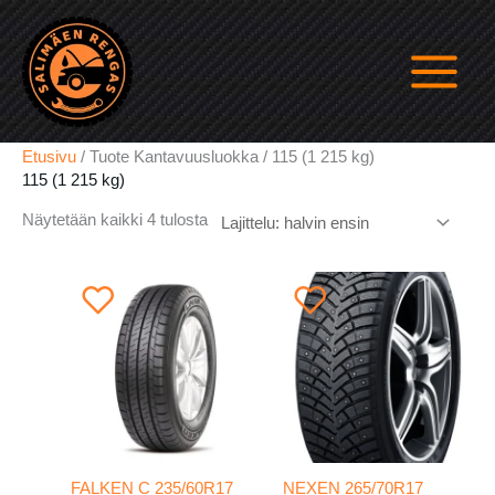
Siirry
sisältöön
Etusivu
/ Tuote Kantavuusluokka / 115 (1 215 kg)
115 (1 215 kg)
Halvin
Näytetään kaikki 4 tulosta
ensin
FALKEN C 235/60R17
NEXEN 265/70R17