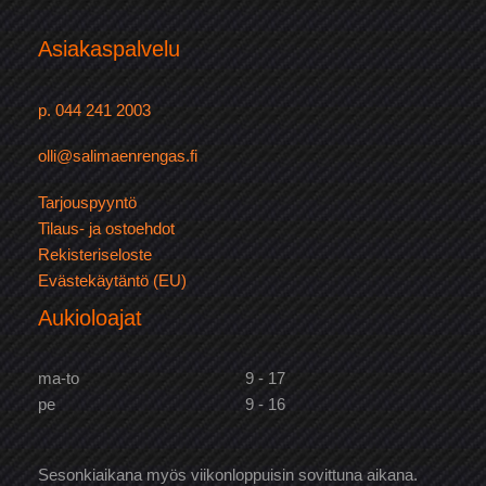
Asiakaspalvelu
p. 044 241 2003
olli@salimaenrengas.fi
Tarjouspyyntö
Tilaus- ja ostoehdot
Rekisteriseloste
Evästekäytäntö (EU)
Aukioloajat
ma-to
9 - 17
pe
9 - 16
Sesonkiaikana myös viikonloppuisin sovittuna aikana.