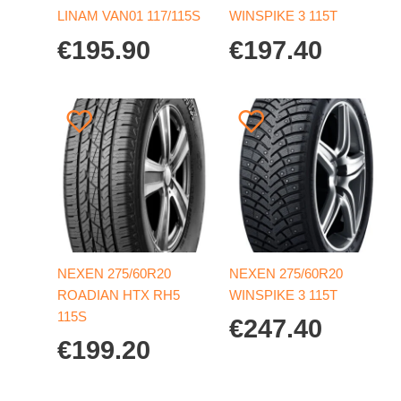
LINAM VAN01 117/115S
WINSPIKE 3 115T
€
195.90
€
197.40
NEXEN 275/60R20
NEXEN 275/60R20
ROADIAN HTX RH5
WINSPIKE 3 115T
115S
€
247.40
€
199.20