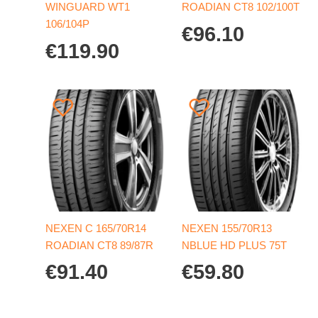
WINGUARD WT1
ROADIAN CT8 102/100T
106/104P
€
96.10
€
119.90
NEXEN C 165/70R14
NEXEN 155/70R13
ROADIAN CT8 89/87R
NBLUE HD PLUS 75T
€
91.40
€
59.80