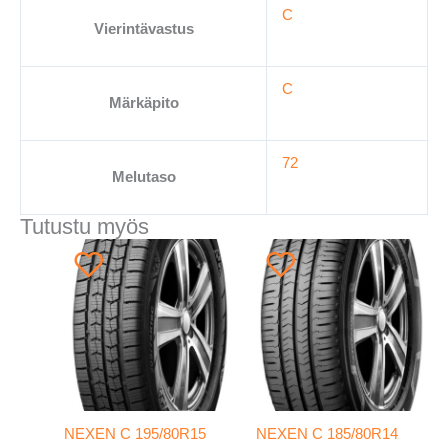
C
Vierintävastus
C
Märkäpito
72
Melutaso
Tutustu myös
NEXEN C 195/80R15
NEXEN C 185/80R14