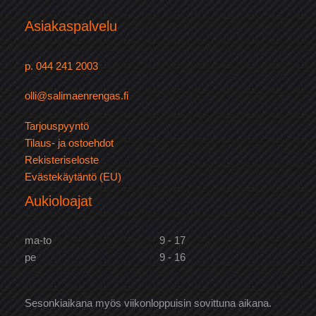
Asiakaspalvelu
p. 044 241 2003
olli@salimaenrengas.fi
Tarjouspyyntö
Tilaus- ja ostoehdot
Rekisteriseloste
Evästekäytäntö (EU)
Aukioloajat
ma-to
9 - 17
pe
9 - 16
Sesonkiaikana myös viikonloppuisin sovittuna aikana.