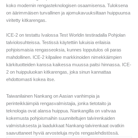
koko modernin rengasteknologisen osaamisensa. Tuloksena
on äärimmäisen turvallinen ja ajomukavuuksiltaan huippuunsa
viritetty kitkarengas.
ICE-2 on testattu Ivalossa Test Worldin testiradalla Pohjolan
talviolosuhteissa. Testissä käytettiin lukuisia erilaisia
pohjoismaisia rengasseoksia, kunnes lopputulos oli paras
mahdollinen. ICE-2 kilpailee markkinoiden nimekkäimpien
kärkituotteiden kanssa kaikessa muussa paitsi hinnassa. ICE-
2 on huippuluokan kitkarengas, joka sinun kannattaa
ehdottomasti kokea itse.
Taiwanilainen Nankang on Aasian vanhimpia ja
perinteikkäimpiä rengasvalmistajia, jonka tietotaito ja
teknologia ovat alansa huippua. Nankangilla on vahvaa
kokemusta pohjoismaihin suunniteltujen talvirenkaiden
valmistuksesta ja laadukkaat Nankang-talvirenkaat ovatkin
saavuttaneet hyviä arvosteluja myös rengaslehdistössä.