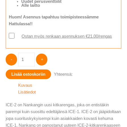
Uudet perusventtiilit
Alle laitto
Huom! Asennus tapahtuu toimipisteessämme
Hattulassa!!
Ostan myös renkaan asennuksen €21.00/rengas
Nankang
-
+
ICE-
2
Lisää ostoskoriin
Yhteensä:
Nordic
215/65-
Kuvaus
17
Lisätiedot
määrä
ICE-2 on Nankangin uusi kitkarengas, joka on entistäkin
parempi kuin suosittu edeltäjänsä ICE-1. ICE-2 on jääpidoltaan
jopa suorituskykyisempi kuin asiakkaiden kovasti kehuma
ICE-1. Nankang on panostanut uuteen ICE-2-kitkarenkaaseen