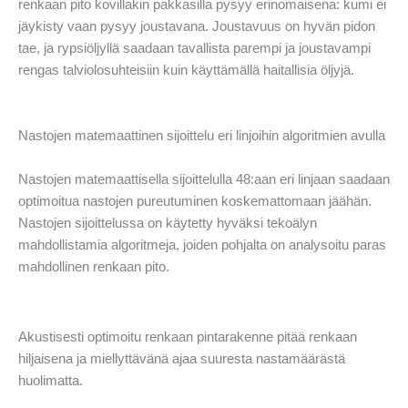
renkaan pito kovillakin pakkasilla pysyy erinomaisena: kumi ei
jäykisty vaan pysyy joustavana. Joustavuus on hyvän pidon
tae, ja rypsiöljyllä saadaan tavallista parempi ja joustavampi
rengas talviolosuhteisiin kuin käyttämällä haitallisia öljyjä.
Nastojen matemaattinen sijoittelu eri linjoihin algoritmien avulla
Nastojen matemaattisella sijoittelulla 48:aan eri linjaan saadaan
optimoitua nastojen pureutuminen koskemattomaan jäähän.
Nastojen sijoittelussa on käytetty hyväksi tekoälyn
mahdollistamia algoritmeja, joiden pohjalta on analysoitu paras
mahdollinen renkaan pito.
Akustisesti optimoitu renkaan pintarakenne pitää renkaan
hiljaisena ja miellyttävänä ajaa suuresta nastamäärästä
huolimatta.