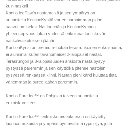
kuin naskali
Kontio IcePaw’n nastanreikä ja sen ympärys on
suunniteltu KontionKynttä varten parhaimman pidon
saavuttamiseksi. Nastanreiän ja KontionKynnen
yhteensopivuus takaa yhdessä erikoisnastan iskevän
naskalivaikutuksen jäähän.
KontionKynsi on premium-luokan teräsrunkoinen erikoisnasta,
ei alumiinia, kuten tavanomaiset 2-laippaiset nastat.
Teräsrungon ja 3-laippaisuuden ansiosta nasta pysyy
pystyssä paremmin ja sen käyttöikä pitenee nastojen
pysyessä renkaassa kiinni. Nastan pieni kärki kuluttaa tietä
vähemmän ja puree jäähän paremmin.
Kontio Pure Ice™ on Pohjolan talveen suunniteltu
erikoiskumiseos
Kontio Pure Ice™ -erikoiskumiseoksessa on käytetty
luonnonmukaista ja ympäristöystävällistä rypsiöljyä, jotta