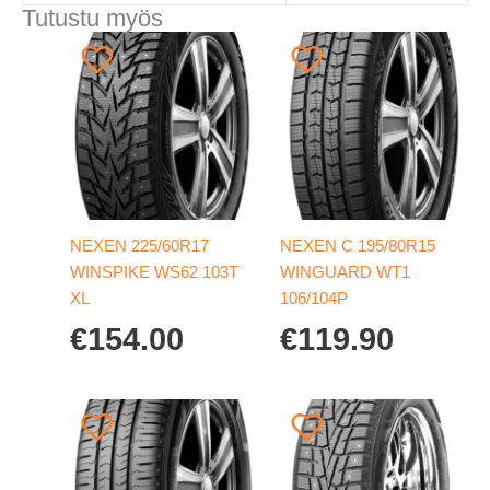
Tutustu myös
NEXEN 225/60R17
NEXEN C 195/80R15
WINSPIKE WS62 103T
WINGUARD WT1
XL
106/104P
€
154.00
€
119.90