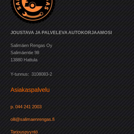
JOUSTAVA JA PALVELEVA AUTOKORJAAMOSI
Salimäen Rengas Oy
Salimäentie 98
13880 Hattula
Y-tunnus: 3108083-2
Asiakaspalvelu
p. 044 241 2003
olli@salimaenrengas.fi
Tarjouspyyntö