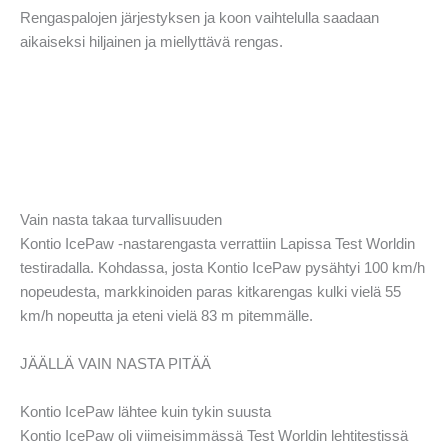
Rengaspalojen järjestyksen ja koon vaihtelulla saadaan
aikaiseksi hiljainen ja miellyttävä rengas.
Vain nasta takaa turvallisuuden
Kontio IcePaw -nastarengasta verrattiin Lapissa Test Worldin
testiradalla. Kohdassa, josta Kontio IcePaw pysähtyi 100 km/h
nopeudesta, markkinoiden paras kitkarengas kulki vielä 55
km/h nopeutta ja eteni vielä 83 m pitemmälle.
JÄÄLLÄ VAIN NASTA PITÄÄ
Kontio IcePaw lähtee kuin tykin suusta
Kontio IcePaw oli viimeisimmässä Test Worldin lehtitestissä