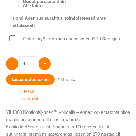
Uudet perusventtiilit
Alle laitto
Huom! Asennus tapahtuu toimipisteessämme
Hattulassa!!
Ostan myös renkaan asennuksen €21.00/rengas
Kontio
-
+
IcePaw
225/55-
Lisää ostoskoriin
Yhteensä:
17
määrä
Kuvaus
Lisätiedot
Yli 1000 KontionKynnen™ voimalla – ennen kokematonta pitoa
maailman suurimmalla nastamäärällä
Kontio IcePaw on uusi, Suomessa 100 prosenttisesti
suunniteltu premium-nastarengas, jossa on 270 nastaa eli