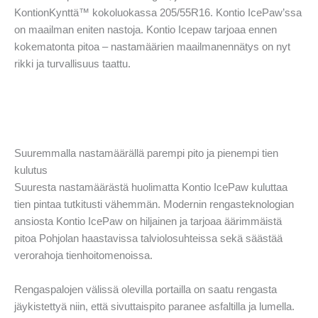
KontionKynttä™ kokoluokassa 205/55R16. Kontio IcePaw’ssa
on maailman eniten nastoja. Kontio Icepaw tarjoaa ennen
kokematonta pitoa – nastamäärien maailmanennätys on nyt
rikki ja turvallisuus taattu.
Suuremmalla nastamäärällä parempi pito ja pienempi tien
kulutus
Suuresta nastamäärästä huolimatta Kontio IcePaw kuluttaa
tien pintaa tutkitusti vähemmän. Modernin rengasteknologian
ansiosta Kontio IcePaw on hiljainen ja tarjoaa äärimmäistä
pitoa Pohjolan haastavissa talviolosuhteissa sekä säästää
verorahoja tienhoitomenoissa.
Rengaspalojen välissä olevilla portailla on saatu rengasta
jäykistettyä niin, että sivuttaispito paranee asfaltilla ja lumella.