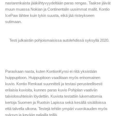
nastarenkaista jääkiihtyvyydeltään paras rengas. Taakse jäivät
muun muassa Nokian ja Continentalin uusimmat mallit. Kontio
IcePaw lähtee kuin tykin suusta, eikä jää risteykseen
sutimaan.
Testi julkaistiin pohjoismaisissa autolehdissä syksyllä 2020.
Paraskaan nasta, kuten KontionKynsi ei riitä yksistään
huippupitoon. Huippupitoon vaaditaan myös erinomainen
kuvio. Kontio Renkaat suunnitteli ja testasi perusteellisesti
erilaisia kuvioita, kunnes paras kuvio Pohjolan vaativiin
talviolosuhteisiin löydettiin. Kuviota testattiin lukemattomia
kertoja Suomen ja Ruotsin Lapissa sekä kesällä sisätiloissa
että talvella ulkona. Testejä tehtiin ympäri vuorokauden myös
syksyn ja kevään paljailla teillä.