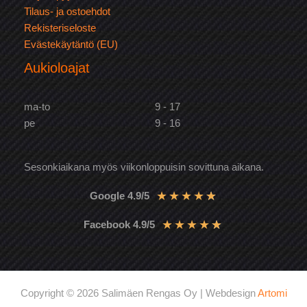
Tilaus- ja ostoehdot
Rekisteriseloste
Evästekäytäntö (EU)
Aukioloajat
ma-to
9 - 17
pe
9 - 16
Sesonkiaikana myös viikonloppuisin sovittuna aikana.
★
★
★
★
★
Google 4.9/5
★
★
★
★
★
Facebook 4.9/5
Copyright © 2026 Salimäen Rengas Oy | Webdesign
Artomi