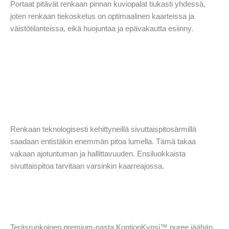
Portaat pitävät renkaan pinnan kuviopalat tiukasti yhdessä,
joten renkaan tiekosketus on optimaalinen kaarteissa ja
väistötilanteissa, eikä huojuntaa ja epävakautta esiinny.
Renkaan teknologisesti kehittyneillä sivuttaispitosärmillä
saadaan entistäkin enemmän pitoa lumella. Tämä takaa
vakaan ajotuntuman ja hallittavuuden. Ensiluokkaista
sivuttaispitoa tarvitaan varsinkin kaarreajossa.
Teräsrunkoinen premium-nasta KontionKynsi™ puree jäähän