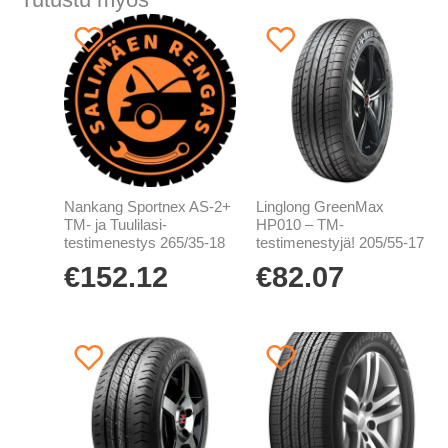
Nankang Sportnex AS-2+
Linglong GreenMax
TM- ja Tuulilasi-
HP010 – TM-
testimenestys 265/35-18
testimenestyjä! 205/55-17
€
152.12
€
82.07