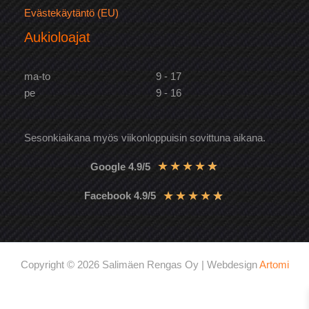
Evästekäytäntö (EU)
Aukioloajat
ma-to
9 - 17
pe
9 - 16
Sesonkiaikana myös viikonloppuisin sovittuna aikana.
★
★
★
★
★
Google 4.9/5
★
★
★
★
★
Facebook 4.9/5
Copyright © 2026 Salimäen Rengas Oy | Webdesign
Artomi