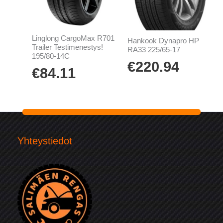
Linglong CargoMax R701
Hankook Dynapro HP
Trailer Testimenestys!
RA33 225/65-17
195/80-14C
€
220.94
€
84.11
Yhteystiedot