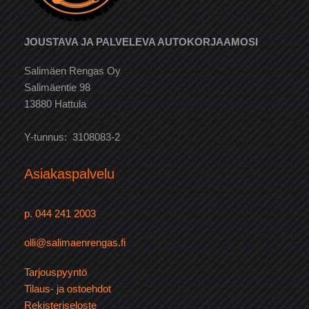
JOUSTAVA JA PALVELEVA AUTOKORJAAMOSI
Salimäen Rengas Oy
Salimäentie 98
13880 Hattula
Y-tunnus: 3108083-2
Asiakaspalvelu
p. 044 241 2003
olli@salimaenrengas.fi
Tarjouspyyntö
Tilaus- ja ostoehdot
Rekisteriseloste