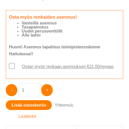
Osta myös renkaiden asennus!
Vanteille asennus
Tasapainotus
Uudet perusventtiilit
Alle laitto
Huom! Asennus tapahtuu toimipisteessämme
Hattulassa!!
Ostan myös renkaan asennuksen €21.00/rengas
Hankook
-
+
Ventus
Prime
Lisää ostoskoriin
Yhteensä:
4
K135
Lisätiedot
(
XL