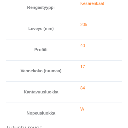
Kesärenkaat
205/40-
Rengastyyppi
17
määrä
205
Leveys (mm)
40
Profiili
17
Vannekoko (tuumaa)
84
Kantavuusluokka
W
Nopeusluokka
Tutustu myös