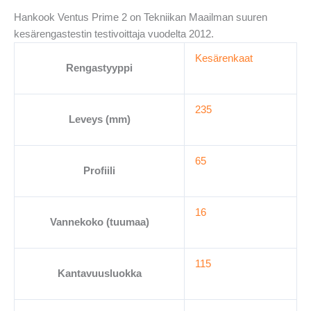
määrä
Hankook Ventus Prime 2 on Tekniikan Maailman suuren
kesärengastestin testivoittaja vuodelta 2012.
Kesärenkaat
Rengastyyppi
235
Leveys (mm)
65
Profiili
16
Vannekoko (tuumaa)
115
Kantavuusluokka