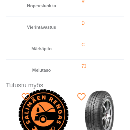
R
Nopeusluokka
D
Vierintävastus
C
Märkäpito
73
Melutaso
Tutustu myös