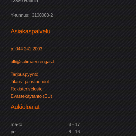
13880 Hattula
Y-tunnus: 3108083-2
Asiakaspalvelu
p. 044 241 2003
olli@salimaenrengas.fi
Tarjouspyyntö
Tilaus- ja ostoehdot
Rekisteriseloste
Evästekäytäntö (EU)
Aukioloajat
ma-to
9 - 17
pe
9 - 16