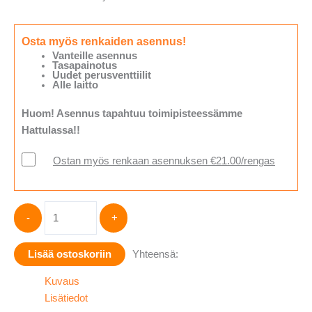
Osta myös renkaiden asennus!
Vanteille asennus
Tasapainotus
Uudet perusventtiilit
Alle laitto
Huom! Asennus tapahtuu toimipisteessämme
Hattulassa!!
Ostan myös renkaan asennuksen €21.00/rengas
Hankook
-
+
Vantra
ST
Lisää ostoskoriin
Yhteensä:
AS2
RA30
Kuvaus
235/65-
Lisätiedot
16