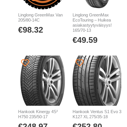
Linglong GreenMax Van
Linglong GreenMax
205/80-14C
EcoTouring – Huikea
asiakastyytyväisyys!
€
98.32
165/70-13
€
49.59
Hankook Kinergy 4S²
Hankook Ventus S1 Evo 3
H750 235/50-17
K127 XL 275/35-18
€
248.97
€
252.80