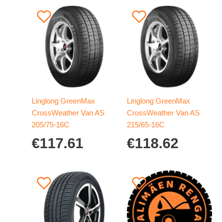
Linglong GreenMax
Linglong GreenMax
CrossWeather Van AS
CrossWeather Van AS
205/75-16C
215/65-16C
€
117.61
€
118.62