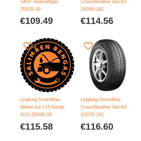
SA37 Testivoittaja!
CrossWeather Van AS
255/35-20
205/65-16C
€
109.49
€
114.56
Linglong GreenMax
Linglong GreenMax
Winter Ice I-15 Nordic
CrossWeather Van AS
SUV 255/40-18
215/70-15C
€
115.58
€
116.60