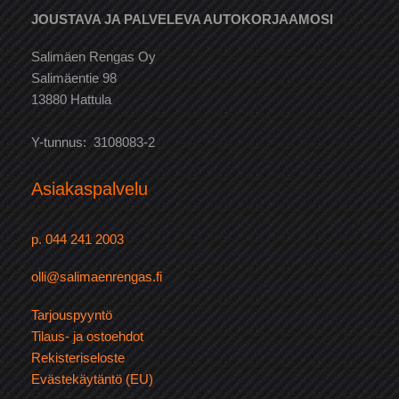
JOUSTAVA JA PALVELEVA AUTOKORJAAMOSI
Salimäen Rengas Oy
Salimäentie 98
13880 Hattula
Y-tunnus: 3108083-2
Asiakaspalvelu
p. 044 241 2003
olli@salimaenrengas.fi
Tarjouspyyntö
Tilaus- ja ostoehdot
Rekisteriseloste
Evästekäytäntö (EU)