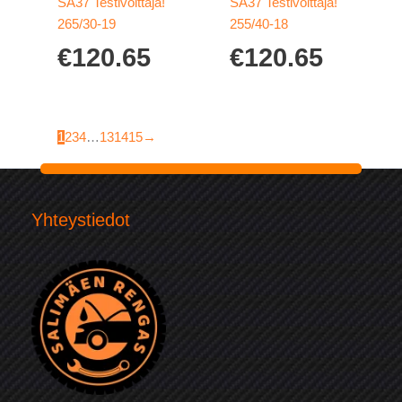
SA37 Testivoittaja!
SA37 Testivoittaja!
265/30-19
255/40-18
€
120.65
€
120.65
1
2
3
4
…
13
14
15
→
Yhteystiedot