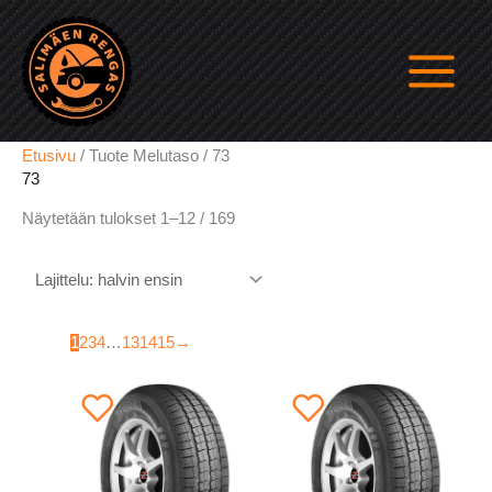
Siirry
sisältöön
Etusivu
/ Tuote Melutaso / 73
73
Halvin
Näytetään tulokset 1–12 / 169
ensin
1
2
3
4
…
13
14
15
→