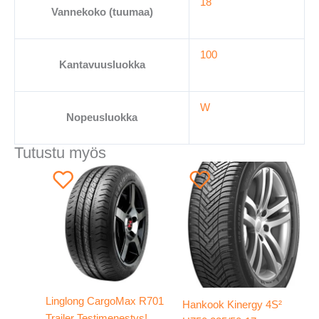
18
Vannekoko (tuumaa)
100
Kantavuusluokka
W
Nopeusluokka
Tutustu myös
Linglong CargoMax R701
Hankook Kinergy 4S²
Trailer Testimenestys!