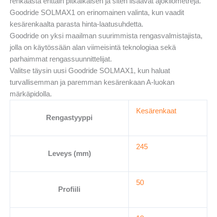
renkaasta erittäin pitkäikäisen ja siten lisäävät ajokilometrejä.
Goodride SOLMAX1 on erinomainen valinta, kun vaadit
kesärenkaalta parasta hinta-laatusuhdetta.
Goodride on yksi maailman suurimmista rengasvalmistajista,
jolla on käytössään alan viimeisintä teknologiaa sekä
parhaimmat rengassuunnittelijat.
Valitse täysin uusi Goodride SOLMAX1, kun haluat
turvallisemman ja paremman kesärenkaan A-luokan
märkäpidolla.
Kesärenkaat
Rengastyyppi
245
Leveys (mm)
50
Profiili