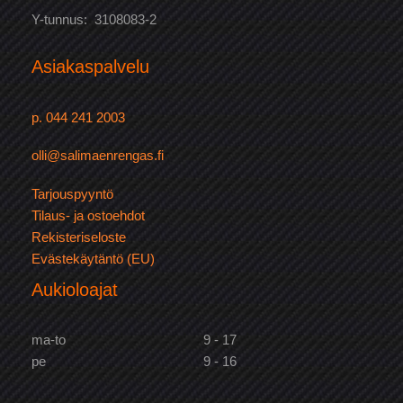
Y-tunnus: 3108083-2
Asiakaspalvelu
p. 044 241 2003
olli@salimaenrengas.fi
Tarjouspyyntö
Tilaus- ja ostoehdot
Rekisteriseloste
Evästekäytäntö (EU)
Aukioloajat
ma-to
9 - 17
pe
9 - 16