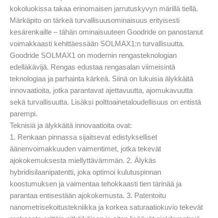
kokoluokissa takaa erinomaisen jarrutuskyvyn märillä tiellä.
Märkäpito on tärkeä turvallisuusominaisuus erityisesti
kesärenkaille – tähän ominaisuuteen Goodride on panostanut
voimakkaasti kehittäessään SOLMAX1:n turvallisuutta.
Goodride SOLMAX1 on modernin rengasteknologian
edelläkävijä. Rengas edustaa rengasalan viimeisintä
teknologiaa ja parhainta kärkeä. Siinä on lukuisia älykkäitä
innovaatioita, jotka parantavat ajettavuutta, ajomukavuutta
sekä turvallisuutta. Lisäksi polttoainetaloudellisuus on entistä
parempi.
Teknisiä ja älykkäitä innovaatioita ovat:
1. Renkaan pinnassa sijaitsevat edistykselliset
äänenvoimakkuuden vaimentimet, jotka tekevät
ajokokemuksesta miellyttävämmän. 2. Älykäs
hybridisilaanipatentti, joka optimoi kulutuspinnan
koostumuksen ja vaimentaa tehokkaasti tien tärinää ja
parantaa entisestään ajokokemusta. 3. Patentoitu
nanometrisekoitustekniikka ja korkea saturaatiokuvio tekevät