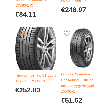
H750 235/50-17
195/80-14C
€
248.97
€
84.11
Linglong GreenMax
Hankook Ventus S1 Evo 3
EcoTouring – Huikea
K127 XL 275/35-18
asiakastyytyväisyys!
€
252.80
155/65-14
€
51.62