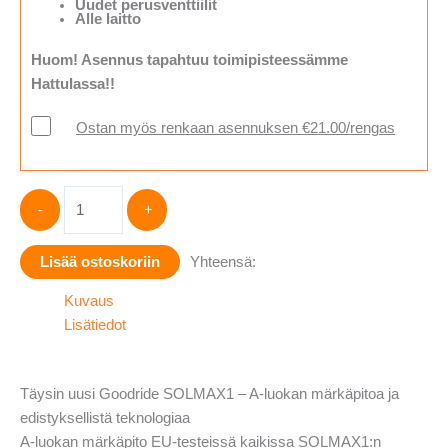
Uudet perusventtiilit
Alle laitto
Huom! Asennus tapahtuu toimipisteessämme
Hattulassa!!
Ostan myös renkaan asennuksen €21.00/rengas
Goodride
-
+
SOLMAX
1
Lisää ostoskoriin
Yhteensä:
245/50-
18
Kuvaus
määrä
Lisätiedot
Täysin uusi Goodride SOLMAX1 – A-luokan märkäpitoa ja
edistyksellistä teknologiaa
A-luokan märkäpito EU-testeissä kaikissa SOLMAX1:n