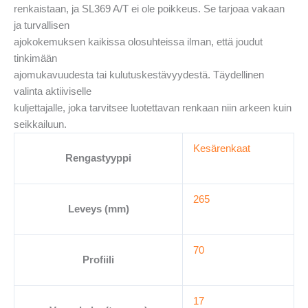
renkaistaan, ja SL369 A/T ei ole poikkeus. Se tarjoaa vakaan
ja turvallisen
ajokokemuksen kaikissa olosuhteissa ilman, että joudut
tinkimään
ajomukavuudesta tai kulutuskestävyydestä. Täydellinen
valinta aktiiviselle
kuljettajalle, joka tarvitsee luotettavan renkaan niin arkeen kuin
seikkailuun.
Kesärenkaat
Rengastyyppi
265
Leveys (mm)
70
Profiili
17