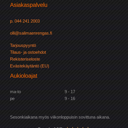
Asiakaspalvelu
p. 044 241 2003
olli@salimaenrengas.fi
Tarjouspyyntö
Tilaus- ja ostoehdot
Rekisteriseloste
Evästekäytäntö (EU)
Aukioloajat
ma-to
9 - 17
pe
9 - 16
Sesonkiaikana myös viikonloppuisin sovittuna aikana.