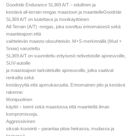
Goodride Endurance SL369 A/T – edullinen ja
kestävä all-terrain-rengas maastoon ja maantielleGoodride
SL369 A/T on luotettava ja monikäyttöinen
All-Terrain (A/T) -rengas, joka soveltuu erinomaisesti sekä
maantieajoon että
vaihteleviin maasto-olosuhteisiin. M+S-merkinnällä (Mud +
Snow) varustettu
SL369 A/T on suunniteltu erityisesti nelivetoisille ajoneuvoille,
SUV-autoille
ja maastoajoon tarkoitetuille ajoneuvoille, jotka vaativat
renkailta sekä
kestävyyttä että ajomukavuutta. Erinomainen pito ja kestävä
rakenne:
Monipuolinen
käyttö – toimii sekä maastossa että maantiellä ilman
kompromisseja.
Aggressiivinen
siksak-kuviointi – parantaa pitoa hiekassa, mudassa ja
kivisessä