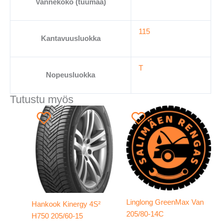
Vannekoko (tuumaa)
115
Kantavuusluokka
T
Nopeusluokka
Tutustu myös
Linglong GreenMax Van
Hankook Kinergy 4S²
205/80-14C
H750 205/60-15