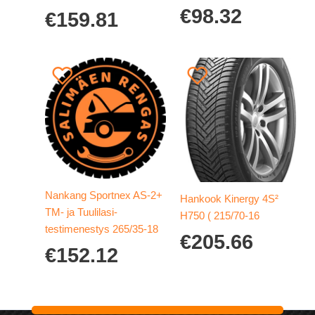
€
98.32
€
159.81
Nankang Sportnex AS-2+
Hankook Kinergy 4S²
TM- ja Tuulilasi-
H750 ( 215/70-16
testimenestys 265/35-18
€
205.66
€
152.12