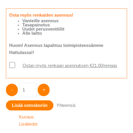
Osta myös renkaiden asennus!
Vanteille asennus
Tasapainotus
Uudet perusventtiilit
Alle laitto
Huom! Asennus tapahtuu toimipisteessämme
Hattulassa!!
Ostan myös renkaan asennuksen €21.00/rengas
Goodride
-
+
Endurance
SL369
Lisää ostoskoriin
Yhteensä:
A/T
265/70-
Kuvaus
17
Lisätiedot
määrä