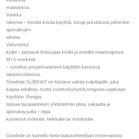
maastossa.
Vankka
rakenne – kestää kovaa käyttöä, iskuja ja kulutusta pitkienkin
ajomatkojen
aikana.
Vahvistetut
kyljet – tarjoavat lisäsuojaa kiviltä ja esteiltä maastoajossa.
M+S-merkintä
– soveltuu ympärivuotiseen käyttöön kevyissä
talviolosuhteissa.
Goodride SL369 A/T on loistava valinta kuljettajalle, joka
kaipaa edullista, mutta suorituskykyistä rengasta vaativaan
käyttöön. Rengas
tarjoaa tasapainoisen yhdistelmän pitoa, vakautta ja
ajomukavuutta – olipa
kyseessä mökkitie, hiekkatie tai moottoritie.
Goodride on tunnettu hinta-laatusuhteeltaan erinomaisista