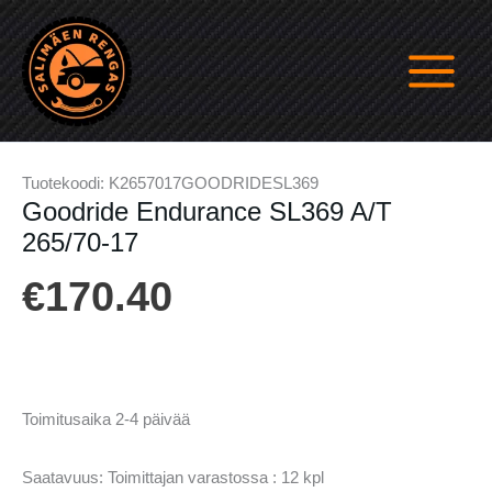
Siirry
sisältöön
Tuotekoodi:
K2657017GOODRIDESL369
Goodride Endurance SL369 A/T
265/70-17
€
170.40
Toimitusaika 2-4 päivää
Saatavuus:
Toimittajan varastossa : 12 kpl