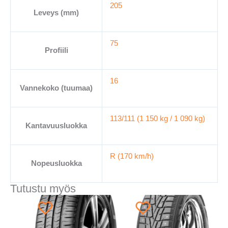
205
Leveys (mm)
75
Profiili
16
Vannekoko (tuumaa)
113/111 (1 150 kg / 1 090 kg)
Kantavuusluokka
R (170 km/h)
Nopeusluokka
Tutustu myös