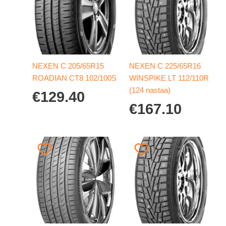
NEXEN C 205/65R15
NEXEN C 225/65R16
ROADIAN CT8 102/100S
WINSPIKE LT 112/110R
(124 nastaa)
€
129.40
€
167.10