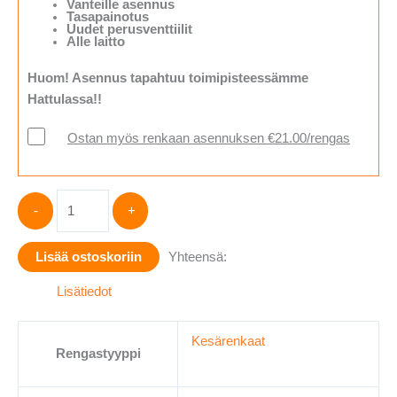
Vanteille asennus
Tasapainotus
Uudet perusventtiilit
Alle laitto
Huom! Asennus tapahtuu toimipisteessämme
Hattulassa!!
Ostan myös renkaan asennuksen €21.00/rengas
FALKEN
-
+
C
205/75R16
Lisää ostoskoriin
Yhteensä:
LINAM
VAN01
Lisätiedot
113/111R
määrä
Kesärenkaat
Rengastyyppi