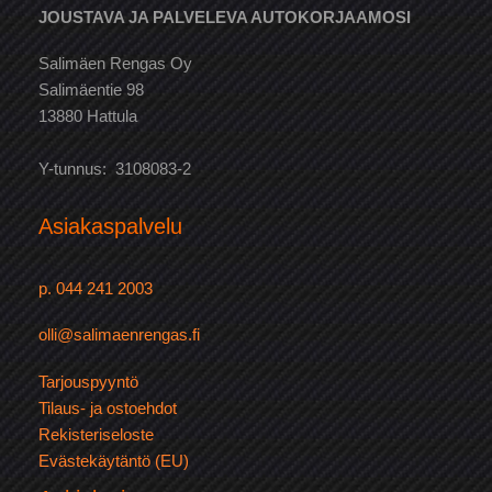
JOUSTAVA JA PALVELEVA AUTOKORJAAMOSI
Salimäen Rengas Oy
Salimäentie 98
13880 Hattula
Y-tunnus: 3108083-2
Asiakaspalvelu
p. 044 241 2003
olli@salimaenrengas.fi
Tarjouspyyntö
Tilaus- ja ostoehdot
Rekisteriseloste
Evästekäytäntö (EU)