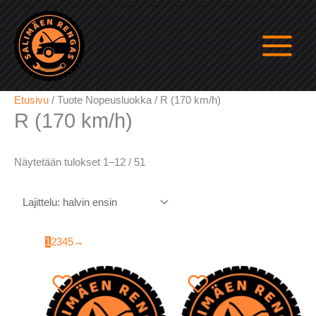
Siirry
sisältöön
Etusivu
/ Tuote Nopeusluokka / R (170 km/h)
R (170 km/h)
Halvin
Näytetään tulokset 1–12 / 51
ensin
1
2
3
4
5
→