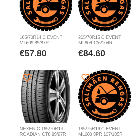
165/70R14 C EVENT
205/70R15 C EVENT
ML609 89/87R
ML609 106/104R
€
57.80
€
84.60
NEXEN C 165/70R14
195/75R16 C EVENT
ROADIAN CT8 89/87R
ML609 8PR 107/105R