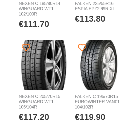
NEXEN C 185/80R14
FALKEN 225/55R16
WINGUARD WT1
ESPIA EPZ2 99R XL
102/100R
€
113.80
€
111.70
NEXEN C 205/70R15
FALKEN C 195/70R15
WINGUARD WT1
EUROWINTER VAN01
106/104R
104/102R
€
117.20
€
119.90