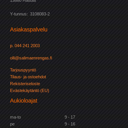
13880 Hattula
Y-tunnus: 3108083-2
Asiakaspalvelu
p. 044 241 2003
olli@salimaenrengas.fi
Tarjouspyyntö
Tilaus- ja ostoehdot
Rekisteriseloste
Evästekäytäntö (EU)
Aukioloajat
ma-to
9 - 17
pe
9 - 16