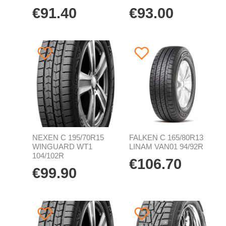
€
91.40
€
93.00
NEXEN C 195/70R15
FALKEN C 165/80R13
WINGUARD WT1
LINAM VAN01 94/92R
104/102R
€
106.70
€
99.90