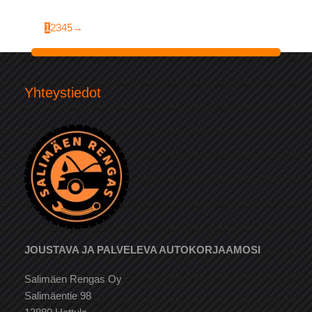
1
2
3
4
5
→
Yhteystiedot
JOUSTAVA JA PALVELEVA AUTOKORJAAMOSI
Salimäen Rengas Oy
Salimäentie 98