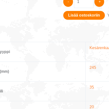
-
+
245/35R20
AZENIS
Lisää ostoskoriin
FK520
95Y
XL
määrä
Kesärenka
yyppi
245
 (mm)
35
li
20