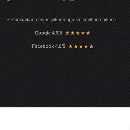
Sesonkiaikana myös viikonloppuisin sovittuna aikana.
★
★
★
★
★
Google 4.9/5
★
★
★
★
★
Facebook 4.9/5