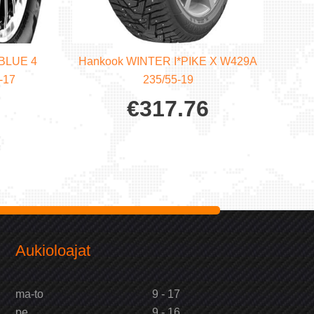
BLUE 4
Hankook WINTER I*PIKE X W429A
-17
235/55-19
€
317.76
Aukioloajat
ma-to
9 - 17
pe
9 - 16