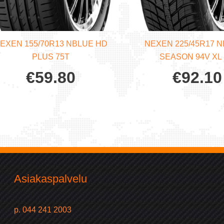
EXEN 155/70R13 NBLUE HD
NEXEN 225/45R17 N
PLUS 75T
SEASON 94V XL 
€
59.80
€
92.10
Asiakaspalvelu
p. 044 241 2003