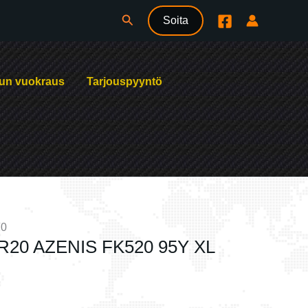
Hae
Soita
un vuokraus
Tarjouspyyntö
20
R20 AZENIS FK520 95Y XL