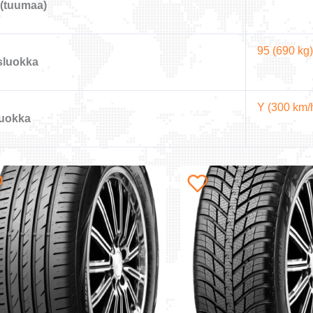
(tuumaa)
95 (690 kg)
sluokka
Y (300 km/
uokka