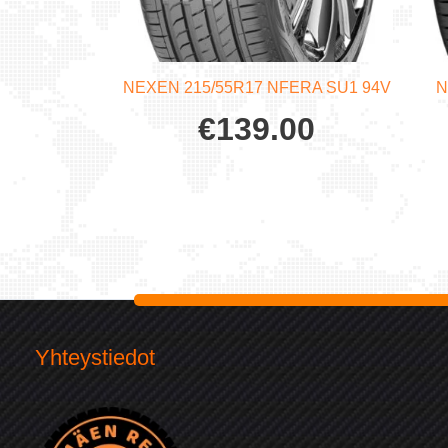
NEXEN 215/55R17 NFERA SU1 94V
N
€
139.00
Yhteystiedot