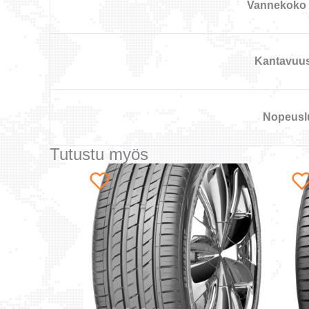
Vannekoko 
Kantavuu
Nopeusl
Tutustu myös