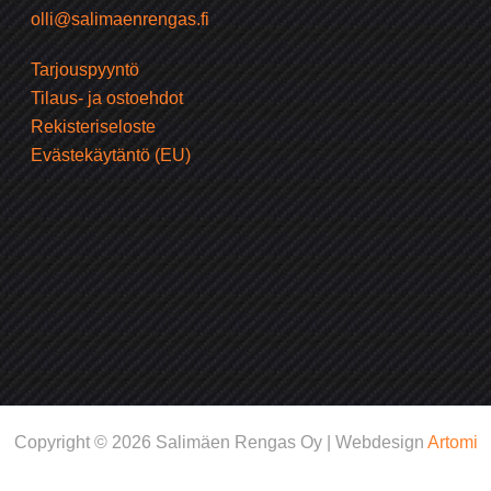
olli@salimaenrengas.fi
Tarjouspyyntö
Tilaus- ja ostoehdot
Rekisteriseloste
Evästekäytäntö (EU)
Copyright © 2026 Salimäen Rengas Oy | Webdesign
Artomi