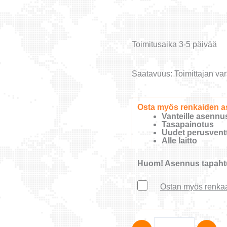
Toimitusaika 3-5 päivää
Saatavuus:
Toimittajan var
Osta myös renkaiden a
Vanteille asennu
Tasapainotus
Uudet perusventti
Alle laitto
Huom! Asennus tapahtu
Ostan myös renka
FALKEN