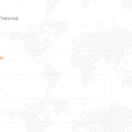
Yhteensä:
at