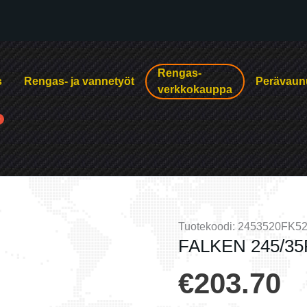
Rengas-
s
Rengas- ja vannetyöt
Perävaun
verkkokauppa
Tuotekoodi:
2453520FK5
FALKEN 245/35
€
203.70