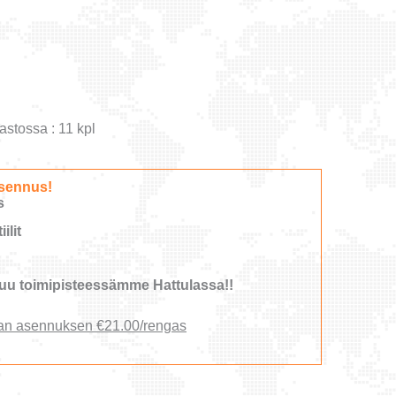
astossa : 11 kpl
sennus!
s
ilit
u toimipisteessämme Hattulassa!!
an asennuksen €21.00/rengas