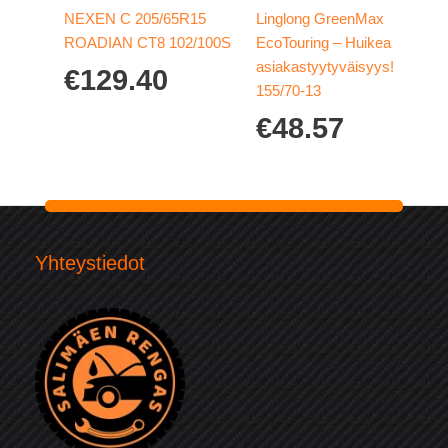
NEXEN C 205/65R15
Linglong GreenMax
ROADIAN CT8 102/100S
EcoTouring – Huikea
asiakastyytyväisyys!
€
129.40
155/70-13
€
48.57
Yhteystiedot