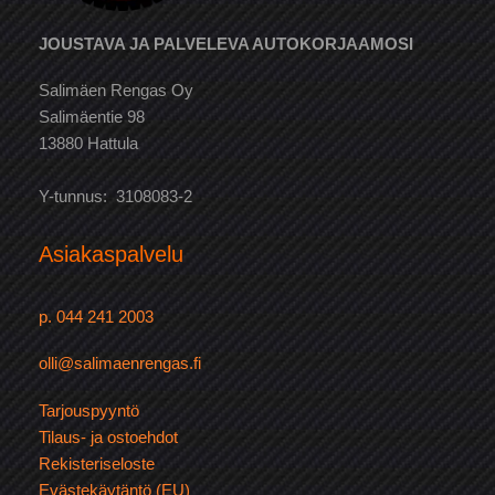
JOUSTAVA JA PALVELEVA AUTOKORJAAMOSI
Salimäen Rengas Oy
Salimäentie 98
13880 Hattula
Y-tunnus: 3108083-2
Asiakaspalvelu
p. 044 241 2003
olli@salimaenrengas.fi
Tarjouspyyntö
Tilaus- ja ostoehdot
Rekisteriseloste
Evästekäytäntö (EU)