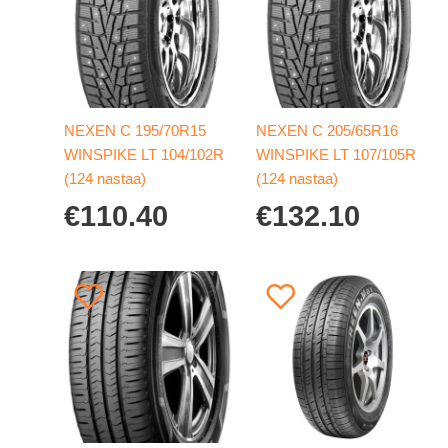
NEXEN C 195/70R15
NEXEN C 205/65R16
WINSPIKE LT 104/102R
WINSPIKE LT 107/105R
(124 nastaa)
(124 nastaa)
€
110.40
€
132.10