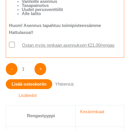
Vanteille asennus
Tasapainotus
Uudet perusventtiilit
Alle laitto
Huom! Asennus tapahtuu toimipisteessämme
Hattulassa!!
Ostan myös renkaan asennuksen €21.00/rengas
215/45R17
-
+
EVENT
POTENTEM
Lisää ostoskoriin
Yhteensä:
UHP
91W
Lisätiedot
XL
määrä
Kesärenkaat
Rengastyyppi