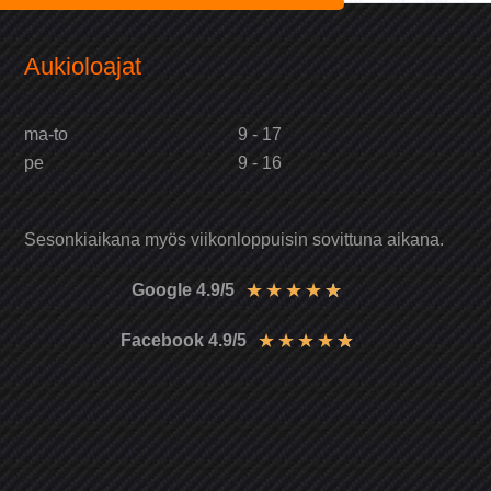
Aukioloajat
ma-to
9 - 17
pe
9 - 16
Sesonkiaikana myös viikonloppuisin sovittuna aikana.
★
★
★
★
★
Google 4.9/5
★
★
★
★
★
Facebook 4.9/5