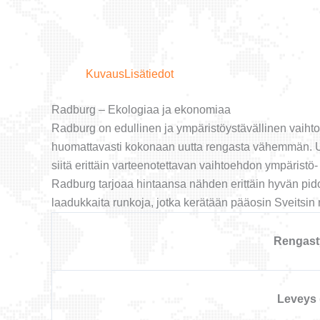
Kuvaus
Lisätiedot
Radburg – Ekologiaa ja ekonomiaa
Radburg on edullinen ja ympäristöystävällinen vaiht
huomattavasti kokonaan uutta rengasta vähemmän. Usei
siitä erittäin varteenotettavan vaihtoehdon ympäristö- ja
Radburg tarjoaa hintaansa nähden erittäin hyvän pid
laadukkaita runkoja, jotka kerätään pääosin Sveitsin 
Rengast
Leveys