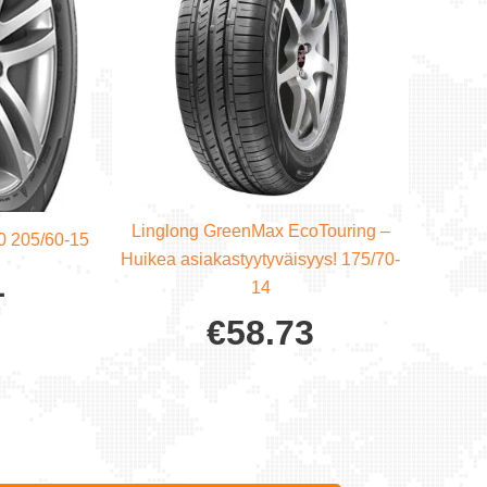
Linglong GreenMax EcoTouring –
0 205/60-15
Huikea asiakastyytyväisyys! 175/70-
1
14
€
58.73