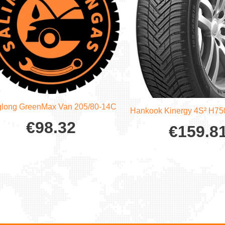
glong GreenMax Van 205/80-14C
Hankook Kinergy 4S² H75
€
98.32
€
159.8