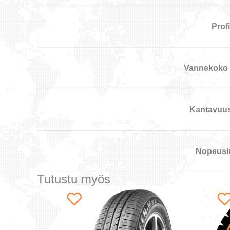
Profii
Vannekoko 
Kantavuu
Nopeusl
Tutustu myös