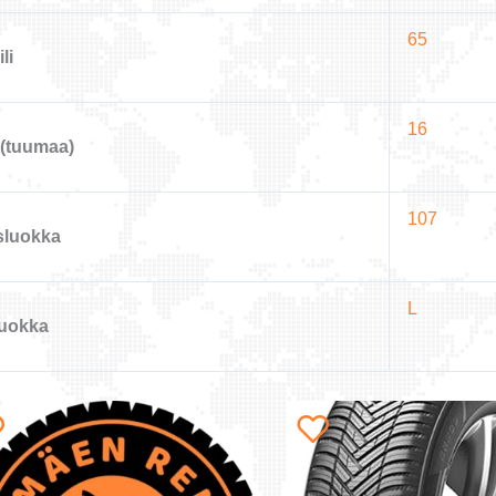
65
li
16
(tuumaa)
107
sluokka
L
uokka