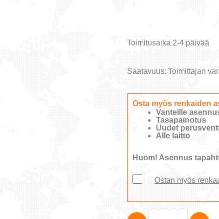
Toimitusaika 2-4 päivää
Saatavuus:
Toimittajan var
Osta myös renkaiden a
Vanteille asennu
Tasapainotus
Uudet perusventti
Alle laitto
Huom! Asennus tapahtu
Ostan myös renka
Radburg