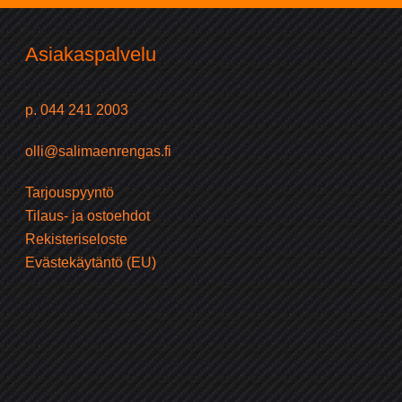
Asiakaspalvelu
p. 044 241 2003
olli@salimaenrengas.fi
Tarjouspyyntö
Tilaus- ja ostoehdot
Rekisteriseloste
Evästekäytäntö (EU)