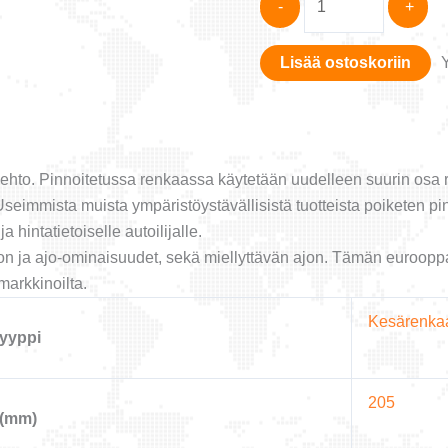
-
+
Valiant
-
Lisää ostoskoriin
pinnoitettu-
205/65-
16C
määrä
oehto. Pinnoitetussa renkaassa käytetään uudelleen suurin osa 
mmista muista ympäristöystävällisistä tuotteista poiketen pinn
 hintatietoiselle autoilijalle.
on ja ajo-ominaisuudet, sekä miellyttävän ajon. Tämän euroopp
markkinoilta.
Kesärenka
yyppi
205
 (mm)