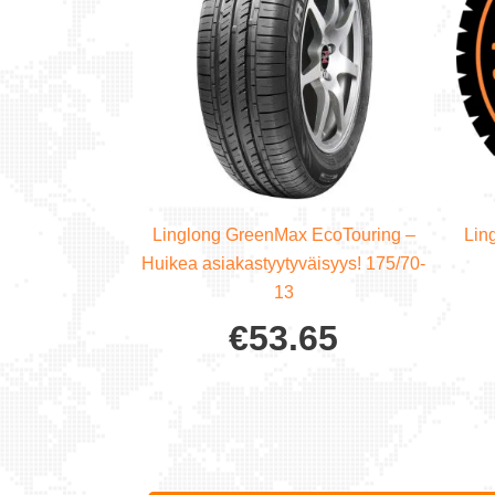
Linglong GreenMax EcoTouring –
Lin
Huikea asiakastyytyväisyys! 175/70-
13
€
53.65