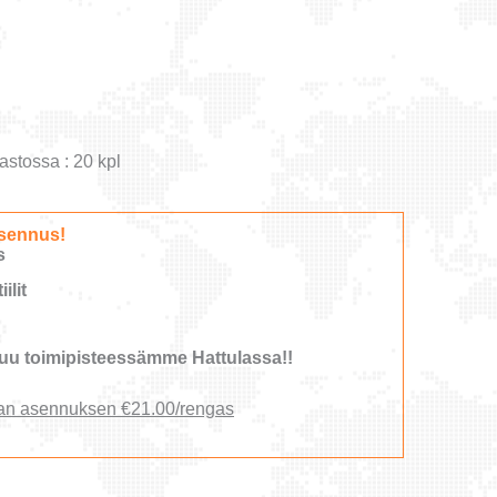
astossa : 20 kpl
sennus!
s
ilit
u toimipisteessämme Hattulassa!!
an asennuksen €21.00/rengas