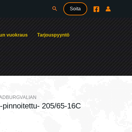
Hae
Soita
un vuokraus
Tarjouspyyntö
RADBURGVALIAN
-pinnoitettu- 205/65-16C