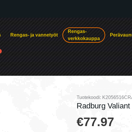
Rengas-
s
Rengas- ja vannetyöt
Perävaun
verkkokauppa
Tuotekoodi:
K2056516C
Radburg Valiant 
€
77.97