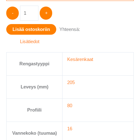
NEXEN
-
+
C
205/80R16
Lisää ostoskoriin
Yhteensä:
ROADIAN
CT8
Lisätiedot
110/108T
määrä
Kesärenkaat
Rengastyyppi
205
Leveys (mm)
80
Profiili
16
Vannekoko (tuumaa)