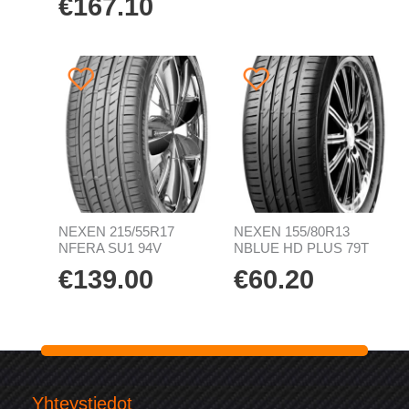
€
167.10
NEXEN 215/55R17
NEXEN 155/80R13
NFERA SU1 94V
NBLUE HD PLUS 79T
€
139.00
€
60.20
Yhteystiedot