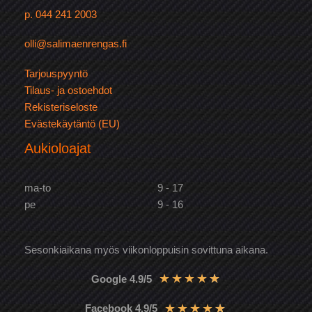
p. 044 241 2003
olli@salimaenrengas.fi
Tarjouspyyntö
Tilaus- ja ostoehdot
Rekisteriseloste
Evästekäytäntö (EU)
Aukioloajat
ma-to
9 - 17
pe
9 - 16
Sesonkiaikana myös viikonloppuisin sovittuna aikana.
★
★
★
★
★
Google 4.9/5
★
★
★
★
★
Facebook 4.9/5