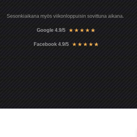
Sesonkiaikana myös viikonloppuisin sovittuna aikana.
★
★
★
★
★
Google 4.9/5
★
★
★
★
★
Facebook 4.9/5