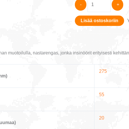
NEXEN
-
+
275/55R20
WINSPIKE
Lisää ostoskoriin
3
113T
määrä
 muotoilulla, nastarengas, jonka insinöörit erityisesti kehitt
275
mm)
55
20
tuumaa)