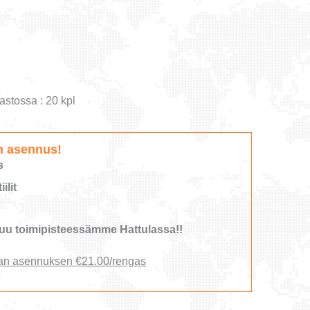
astossa : 20 kpl
n asennus!
s
ilit
u toimipisteessämme Hattulassa!!
an asennuksen €21.00/rengas