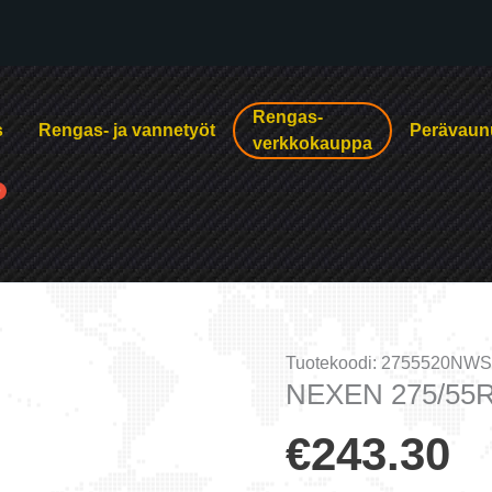
Rengas-
s
Rengas- ja vannetyöt
Perävaun
verkkokauppa
Tuotekoodi:
2755520NWS
NEXEN 275/55R
€
243.30