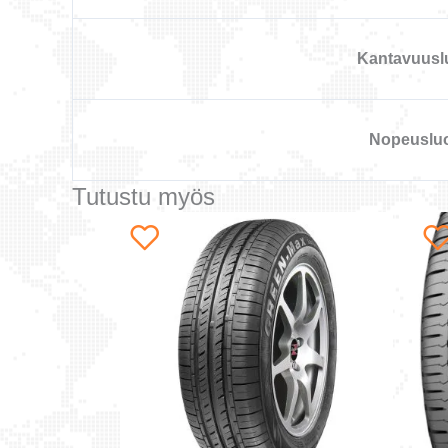
Kantavuusl
Nopeuslu
Tutustu myös