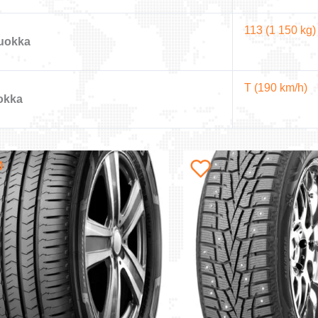
113 (1 150 kg)
uokka
T (190 km/h)
okka