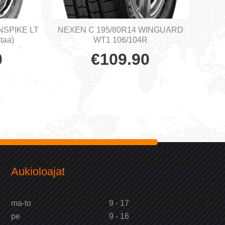
NSPIKE LT
NEXEN C 195/80R14 WINGUARD
taa)
WT1 106/104R
0
€
109.90
Aukioloajat
ma-to
9 - 17
pe
9 - 16