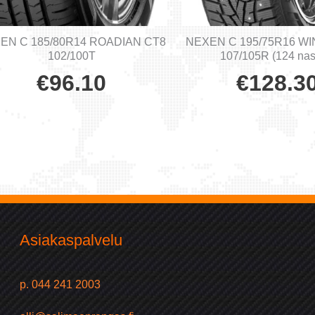
EN C 185/80R14 ROADIAN CT8
NEXEN C 195/75R16 WI
102/100T
107/105R (124 nas
€
96.10
€
128.3
Asiakaspalvelu
p. 044 241 2003