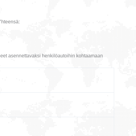
Yhteensä:
äneet asennettavaksi henkilöautoihin kohtaamaan