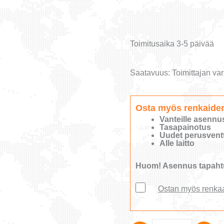
Toimitusaika 3-5 päivää
Saatavuus:
Toimittajan var
Osta myös renkaide
Vanteille asennu
Tasapainotus
Uudet perusventti
Alle laitto
Huom! Asennus tapahtu
Ostan myös renka