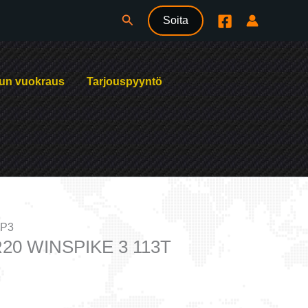
Hae
Soita
un vuokraus
Tarjouspyyntö
P3
20 WINSPIKE 3 113T