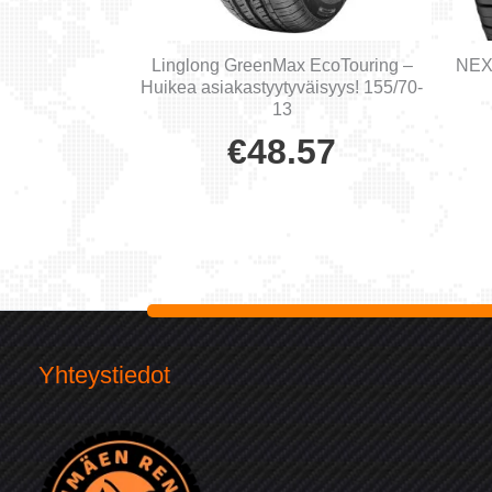
Linglong GreenMax EcoTouring –
NEX
Huikea asiakastyytyväisyys! 155/70-
13
€
48.57
Yhteystiedot