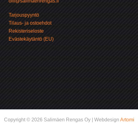
olli@salimaenrengas.fi
Tarjouspyyntö
Tilaus- ja ostoehdot
Rekisteriseloste
Evästekäytäntö (EU)
Copyright © 2026 Salimäen Rengas Oy | Webdesign
Artomi