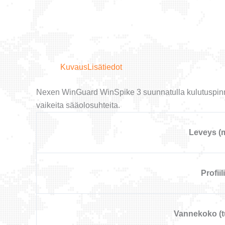
Kuvaus
Lisätiedot
Nexen WinGuard WinSpike 3 suunnatulla kulutuspinnan
vaikeita sääolosuhteita.
Leveys (
Profiili
Vannekoko (