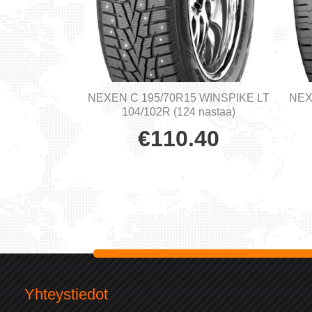
NEXEN C 195/70R15 WINSPIKE LT
NEX
104/102R (124 nastaa)
€
110.40
Yhteystiedot