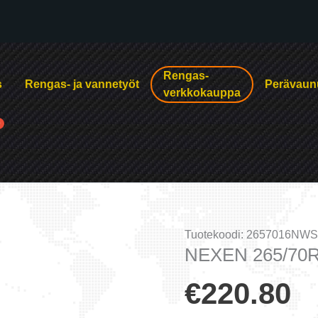
Rengas-
s
Rengas- ja vannetyöt
Perävaun
verkkokauppa
Tuotekoodi:
2657016NWS
NEXEN 265/70R
€
220.80