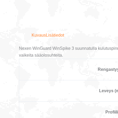
Kuvaus
Lisätiedot
Nexen WinGuard WinSpike 3 suunnatulla kulutuspinnan
vaikeita sääolosuhteita.
Rengasty
Leveys (
Profiili