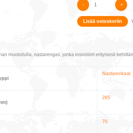
NEXEN
-
+
265/70R16
WINSPIKE
Lisää ostoskoriin
3
112T
määrä
 muotoilulla, nastarengas, jonka insinöörit erityisesti kehitt
Nastarenkaat
yppi
265
mm)
70