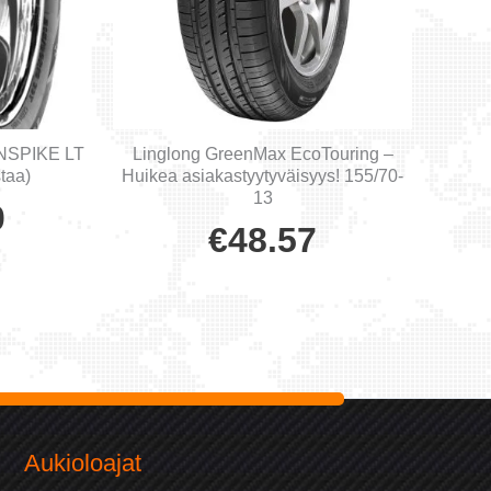
NSPIKE LT
Linglong GreenMax EcoTouring –
taa)
Huikea asiakastyytyväisyys! 155/70-
13
0
€
48.57
Aukioloajat