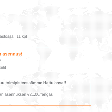
astossa : 11 kpl
n asennus!
s
ilit
u toimipisteessämme Hattulassa!!
an asennuksen €21.00/rengas