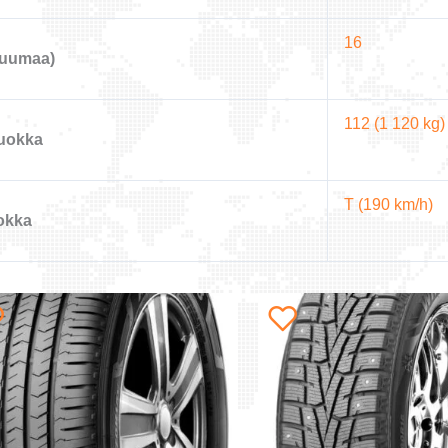
16
tuumaa)
112 (1 120 kg)
uokka
T (190 km/h)
okka