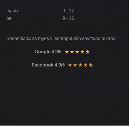
ma-to
9 - 17
pe
9 - 16
Sesonkiaikana myös viikonloppuisin sovittuna aikana.
★
★
★
★
★
Google 4.9/5
★
★
★
★
★
Facebook 4.9/5