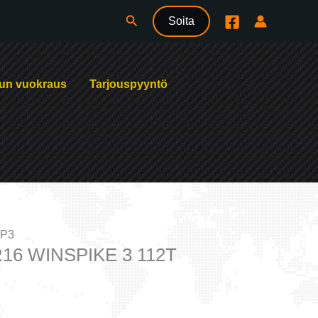
Hae
Soita
un vuokraus
Tarjouspyyntö
P3
16 WINSPIKE 3 112T