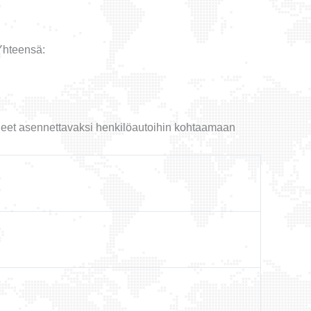
Yhteensä:
äneet asennettavaksi henkilöautoihin kohtaamaan