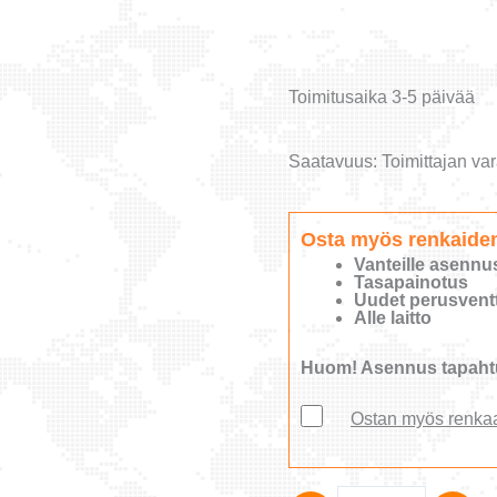
Toimitusaika 3-5 päivää
Saatavuus:
Toimittajan var
Osta myös renkaide
Vanteille asennu
Tasapainotus
Uudet perusventti
Alle laitto
Huom! Asennus tapahtu
Ostan myös renka