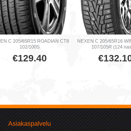
EN C 205/65R15 ROADIAN CT8
NEXEN C 205/65R16 WI
102/100S
107/105R (124 nas
€
129.40
€
132.1
Asiakaspalvelu