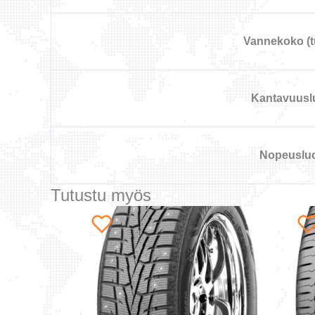
Vannekoko (
Kantavuusl
Nopeuslu
Tutustu myös