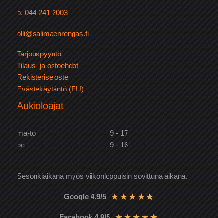
p. 044 241 2003
olli@salimaenrengas.fi
Tarjouspyyntö
Tilaus- ja ostoehdot
Rekisteriseloste
Evästekäytäntö (EU)
Aukioloajat
ma-to
9 - 17
pe
9 - 16
Sesonkiaikana myös viikonloppuisin sovittuna aikana.
★
★
★
★
★
Google 4.9/5
★
★
★
★
★
Facebook 4.9/5