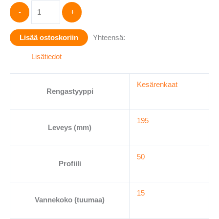
NEXEN
-
+
195/50R15
NBLUE
Lisää ostoskoriin
Yhteensä:
HD
PLUS
Lisätiedot
82V
(EU)
Kesärenkaat
määrä
Rengastyyppi
195
Leveys (mm)
50
Profiili
15
Vannekoko (tuumaa)