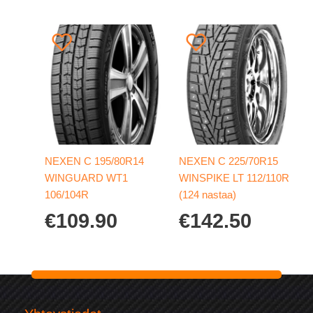
NEXEN C 195/80R14
NEXEN C 225/70R15
WINGUARD WT1
WINSPIKE LT 112/110R
106/104R
(124 nastaa)
€
109.90
€
142.50