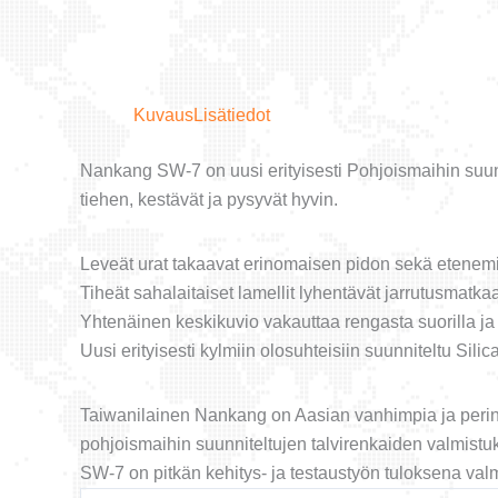
Kuvaus
Lisätiedot
Nankang SW-7 on uusi erityisesti Pohjoismaihin suunn
tiehen, kestävät ja pysyvät hyvin.
Leveät urat takaavat erinomaisen pidon sekä etenemis
Tiheät sahalaitaiset lamellit lyhentävät jarrutusmatkaa
Yhtenäinen keskikuvio vakauttaa rengasta suorilla ja p
Uusi erityisesti kylmiin olosuhteisiin suunniteltu Sili
Taiwanilainen Nankang on Aasian vanhimpia ja perint
pohjoismaihin suunniteltujen talvirenkaiden valmist
SW-7 on pitkän kehitys- ja testaustyön tuloksena va