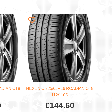
ADIAN CT8
NEXEN C 225/65R16 ROADIAN CT8
112/110S
0
€
144.60