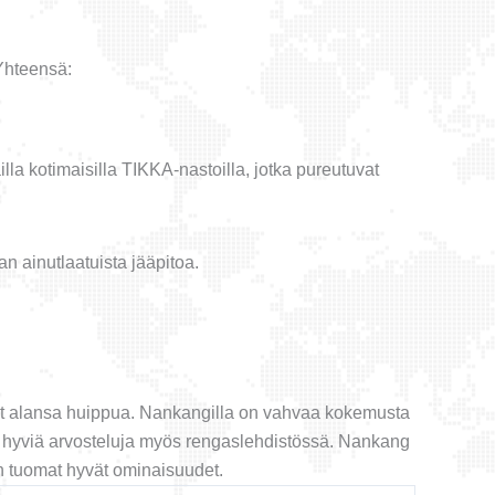
Yhteensä:
a kotimaisilla TIKKA-nastoilla, jotka pureutuvat
 ainutlaatuista jääpitoa.
vat alansa huippua. Nankangilla on vahvaa kokemusta
t hyviä arvosteluja myös rengaslehdistössä. Nankang
n tuomat hyvät ominaisuudet.