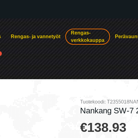
Rengas-
s
Rengas- ja vannetyöt
Perävaun
verkkokauppa
Tuotekoodi:
T2355018N
Nankang SW-7 2
€
138.93