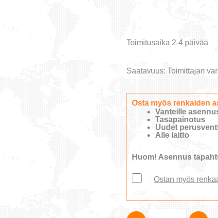
Toimitusaika 2-4 päivää
Saatavuus:
Toimittajan var
Osta myös renkaiden a
Vanteille asennu
Tasapainotus
Uudet perusventti
Alle laitto
Huom! Asennus tapahtu
Ostan myös renka
Nankang