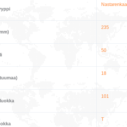
Nastarenkaa
yyppi
235
(mm)
50
li
18
tuumaa)
101
luokka
T
uokka