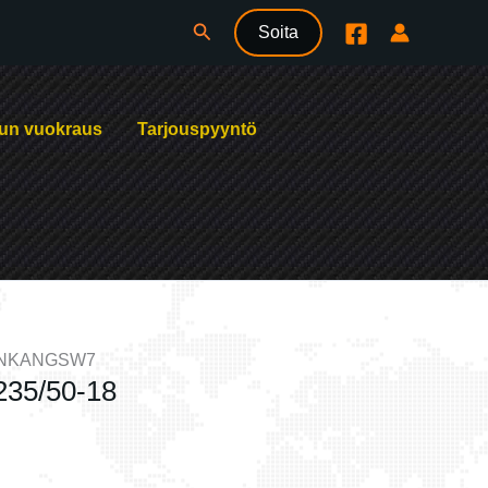
Hae
Soita
un vuokraus
Tarjouspyyntö
ANKANGSW7
35/50-18