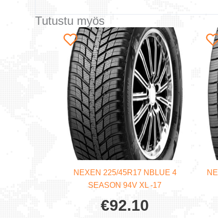
Tutustu myös
NEXEN 225/45R17 NBLUE 4
NE
SEASON 94V XL -17
€
92.10