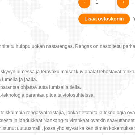
-
+
SW-
7
Lisää ostoskoriin
235/50-
18
määrä
iteltu huippuluokan nastarengas. Rengas on nastoitettu parhaill
kyvyn lumessa ja teräväkulmaiset kuviopalat tehostavat renkaan
 lumella ja jäällä.
arantaa ohjattavuutta lumisella tiellä.
ca-teknologia parantaa pitoa talviolosuhteissa.
eikkäimpiä rengasvalmistajia, jonka tietotaito ja teknologia o
uksesta ja laadukkaat Nankang-talvirenkaat ovatkin saavuttanee
lmistunut uutuusmalli, jossa yhdistyvät kaiken tämän kokemukse