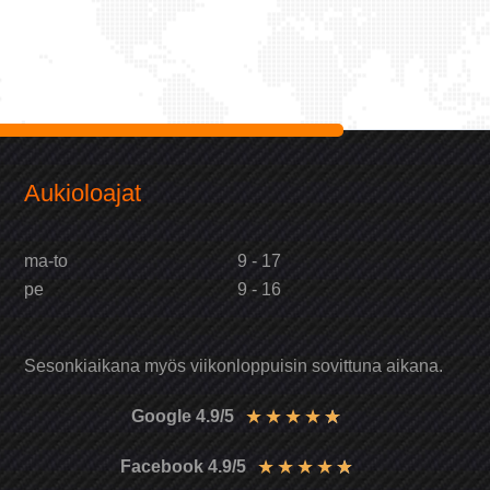
Aukioloajat
ma-to
9 - 17
pe
9 - 16
Sesonkiaikana myös viikonloppuisin sovittuna aikana.
★
★
★
★
★
Google 4.9/5
★
★
★
★
★
Facebook 4.9/5