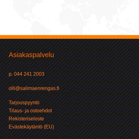
Asiakaspalvelu
p. 044 241 2003
olli@salimaenrengas.fi
Tarjouspyyntö
Tilaus- ja ostoehdot
Rekisteriseloste
Evästekäytäntö (EU)