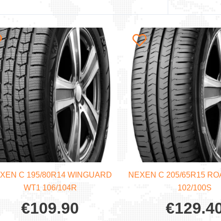
XEN C 195/80R14 WINGUARD
NEXEN C 205/65R15 RO
WT1 106/104R
102/100S
€
109.90
€
129.4