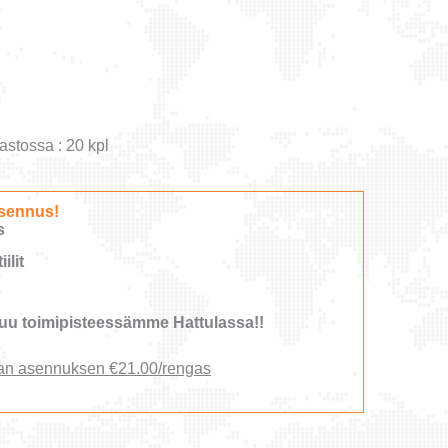
astossa : 20 kpl
sennus!
s
ilit
u toimipisteessämme Hattulassa!!
an asennuksen €21.00/rengas