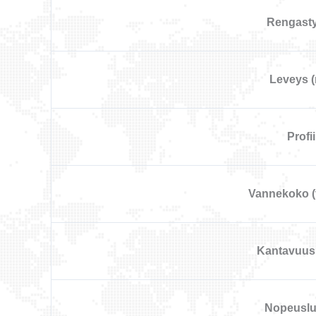
Rengast
Leveys 
Profii
Vannekoko (
Kantavuus
Nopeusl