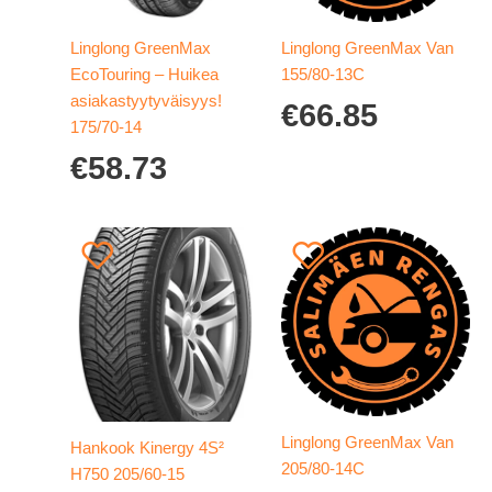
Linglong GreenMax
Linglong GreenMax Van
EcoTouring – Huikea
155/80-13C
asiakastyytyväisyys!
€
66.85
175/70-14
€
58.73
Linglong GreenMax Van
Hankook Kinergy 4S²
205/80-14C
H750 205/60-15