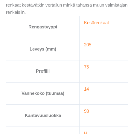
renkaat kestävätkin vertailun minkä tahansa muun valmistajan
renkaisiin.
Kesärenkaat
Rengastyyppi
205
Leveys (mm)
75
Profiili
14
Vannekoko (tuumaa)
98
Kantavuusluokka
H