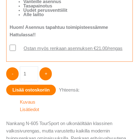
Vanteille asennus
Tasapainotus
Uudet perusventtiilit
Alle laitto
Huom! Asennus tapahtuu toimipisteessämme
Hattulassa!!
Ostan myös renkaan asennuksen €21.00/rengas
Nankang
-
+
N-
605
Lisää ostoskoriin
Yhteensä:
TourSport
Valkosivu
Kuvaus
25mm
Lisätiedot
205/75-
14
Nankang N-605 TourSport on ulkonäöltään klassinen
määrä
valkosivurengas, mutta varustettu kaikilla modernin
huippurenkaan ominaisuuksilla. Renkaan erityisvahvuutena