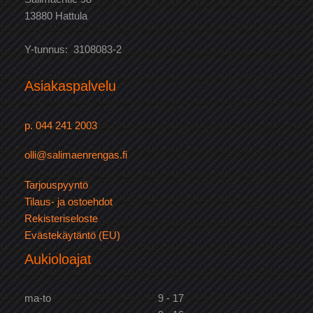
13880 Hattula
Y-tunnus: 3108083-2
Asiakaspalvelu
p. 044 241 2003
olli@salimaenrengas.fi
Tarjouspyyntö
Tilaus- ja ostoehdot
Rekisteriseloste
Evästekäytäntö (EU)
Aukioloajat
ma-to
9 - 17