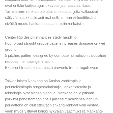
ovat erittäin korkea ajomukavuus ja matala äänitaso.
Toimitamme renkaat pakattuina tehtaalta, jotta valkosivut
säilyvät asiakkaalle asti mahdollisimman virheettömänä,
eivätkä mustu hankautuessaan toisiin renkaisiin.
Center Rib design enhances stedy handling
Four broad straight groove pattern increases drainage on wet
ground
5 pitches pattern designed by computer simulation calculation
reduces the noise generation
Excellent tread contact patch prevents from irregulr wear
Taiwanilainen Nankang on Aasian vanhimpia ja
perinteikkäimpiä rengasvalmistajia, jonka tietotaito ja
teknologia ovat alansa huippua. Nankang on jo pitkään
pyrkinyt panostamaan ensisijaisesti renkaidensa laatuun,
periaattena on ollut etteivät Nankang-renkaat vain vastaa,
vaan myös ylittävät kaikki nykyajan vaatimukset. Nankang-