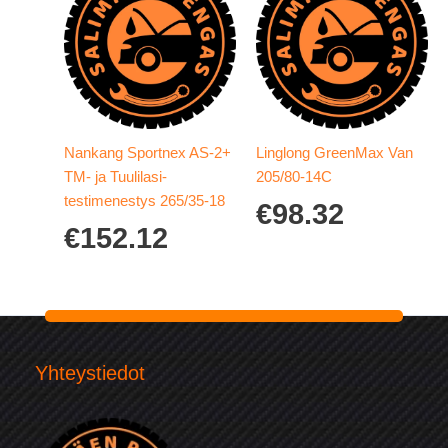
Nankang Sportnex AS-2+
Linglong GreenMax Van
TM- ja Tuulilasi-
205/80-14C
testimenestys 265/35-18
€
98.32
€
152.12
Yhteystiedot