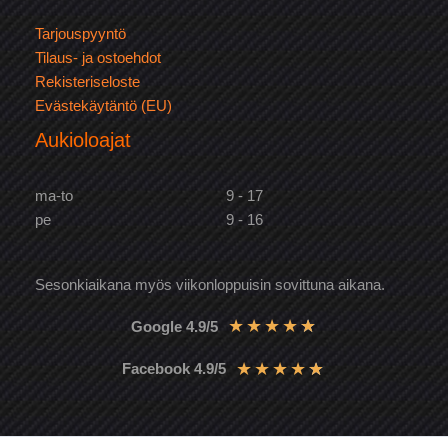
Tarjouspyyntö
Tilaus- ja ostoehdot
Rekisteriseloste
Evästekäytäntö (EU)
Aukioloajat
ma-to
9 - 17
pe
9 - 16
Sesonkiaikana myös viikonloppuisin sovittuna aikana.
★
★
★
★
★
Google 4.9/5
★
★
★
★
★
Facebook 4.9/5