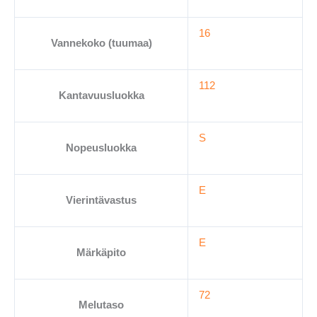
16
Vannekoko (tuumaa)
112
Kantavuusluokka
S
Nopeusluokka
E
Vierintävastus
E
Märkäpito
72
Melutaso