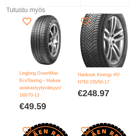
Tutustu myös
Linglong GreenMax
Hankook Kinergy 4S²
EcoTouring – Huikea
H750 235/50-17
asiakastyytyväisyys!
€
248.97
165/70-13
€
49.59