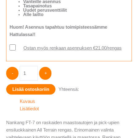
Vanteille asennus
Tasapainotus
Uudet perusventtiilit
Alle laitto
Huom! Asennus tapahtuu toimipisteessämme
Hattulassa!!
Ostan myös renkaan asennuksen €21.00/rengas
Nankang
-
+
FT-
7
Lisää ostoskoriin
Yhteensä:
A/T
White
Kuvaus
Letters
Lisätiedot
265/70-
16
Nankang FT-7 on raskaiden maastoautojen ja pick-upien
määrä
ensiluokkainen All Terrain rengas. Erinomainen valinta
vaihtelevaan käyttöön maantiellä ja maastossa. Renkaan