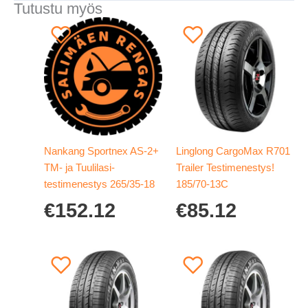
Tutustu myös
Nankang Sportnex AS-2+
Linglong CargoMax R701
TM- ja Tuulilasi-
Trailer Testimenestys!
testimenestys 265/35-18
185/70-13C
€
152.12
€
85.12