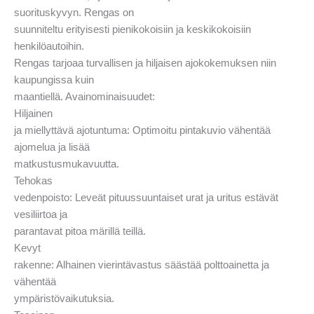
suorituskyvyn. Rengas on
suunniteltu erityisesti pienikokoisiin ja keskikokoisiin
henkilöautoihin.
Rengas tarjoaa turvallisen ja hiljaisen ajokokemuksen niin
kaupungissa kuin
maantiellä. Avainominaisuudet:
Hiljainen
ja miellyttävä ajotuntuma: Optimoitu pintakuvio vähentää
ajomelua ja lisää
matkustusmukavuutta.
Tehokas
vedenpoisto: Leveät pituussuuntaiset urat ja uritus estävät
vesiliirtoa ja
parantavat pitoa märillä teillä.
Kevyt
rakenne: Alhainen vierintävastus säästää polttoainetta ja
vähentää
ympäristövaikutuksia.