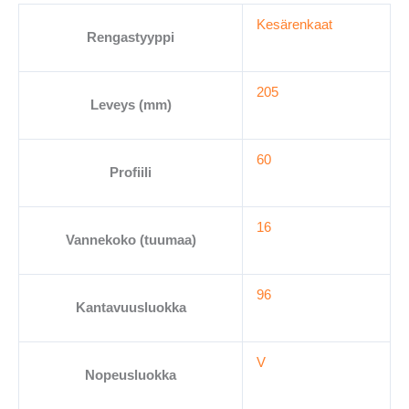
Kesärenkaat
Rengastyyppi
205
Leveys (mm)
60
Profiili
16
Vannekoko (tuumaa)
96
Kantavuusluokka
V
Nopeusluokka