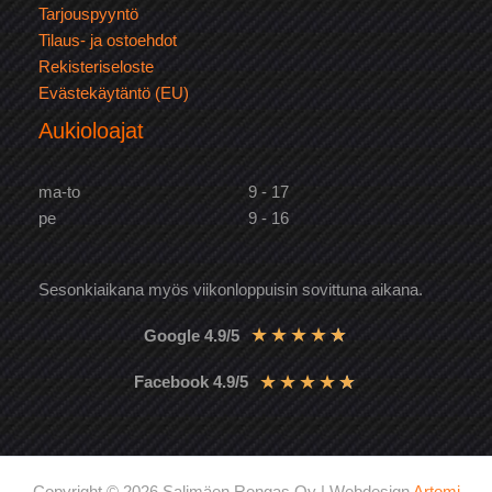
Tarjouspyyntö
Tilaus- ja ostoehdot
Rekisteriseloste
Evästekäytäntö (EU)
Aukioloajat
ma-to
9 - 17
pe
9 - 16
Sesonkiaikana myös viikonloppuisin sovittuna aikana.
★
★
★
★
★
Google 4.9/5
★
★
★
★
★
Facebook 4.9/5