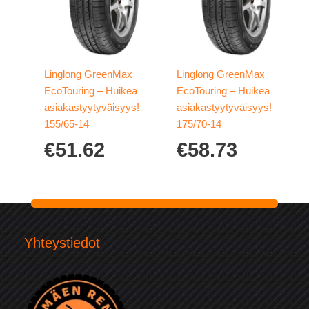
Linglong GreenMax
Linglong GreenMax
EcoTouring – Huikea
EcoTouring – Huikea
asiakastyytyväisyys!
asiakastyytyväisyys!
155/65-14
175/70-14
€
51.62
€
58.73
Yhteystiedot