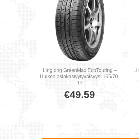
Linglong GreenMax EcoTouring –
Li
Huikea asiakastyytyväisyys! 165/70-
13
€
49.59