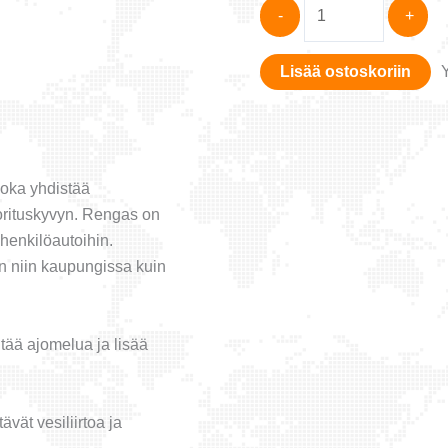
Nankang
-
+
Econex
NA-
Lisää ostoskoriin
1
175/70-
14
määrä
oka yhdistää
orituskyvyn. Rengas on
 henkilöautoihin.
n niin kaupungissa kuin
tää ajomelua ja lisää
ävät vesiliirtoa ja