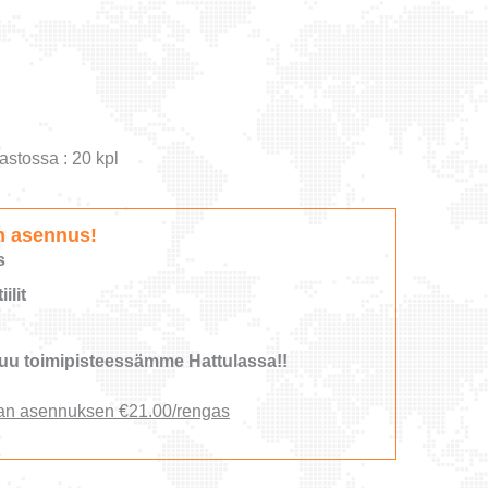
astossa : 20 kpl
n asennus!
s
ilit
u toimipisteessämme Hattulassa!!
an asennuksen €21.00/rengas