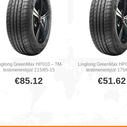
nglong GreenMax HP010 – TM-
Linglong GreenMax HP
testimenestyjä! 215/65-15
testimenestyjä! 175
€
85.12
€
51.62