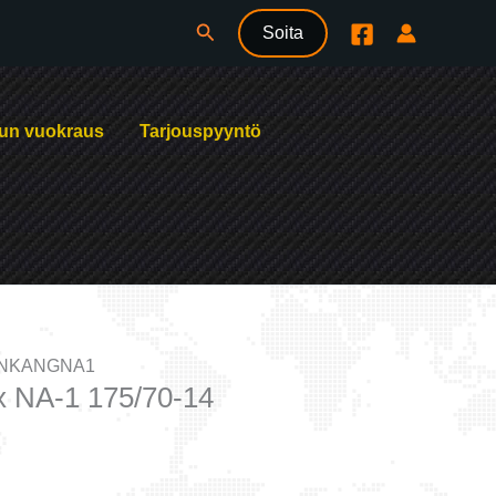
Hae
Soita
un vuokraus
Tarjouspyyntö
ANKANGNA1
 NA-1 175/70-14