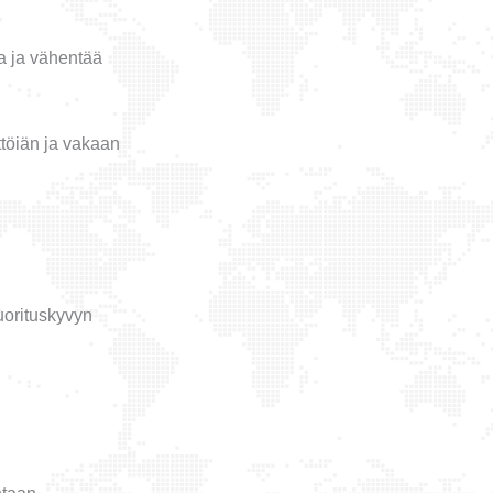
ta ja vähentää
ttöiän ja vakaan
suorituskyvyn