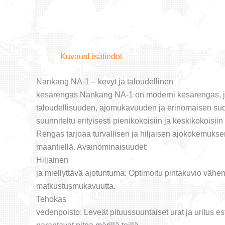
Kuvaus
Lisätiedot
Nankang NA-1 – kevyt ja taloudellinen
kesärengas Nankang NA-1 on moderni kesärengas, j
taloudellisuuden, ajomukavuuden ja erinomaisen su
suunniteltu erityisesti pienikokoisiin ja keskikokoisiin
Rengas tarjoaa turvallisen ja hiljaisen ajokokemukse
maantiellä. Avainominaisuudet:
Hiljainen
ja miellyttävä ajotuntuma: Optimoitu pintakuvio vähen
matkustusmukavuutta.
Tehokas
vedenpoisto: Leveät pituussuuntaiset urat ja uritus est