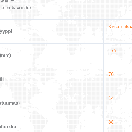
ntaan –
inoa mukavuuden,
Kesärenka
yyppi
175
 (mm)
70
li
14
(tuumaa)
88
sluokka