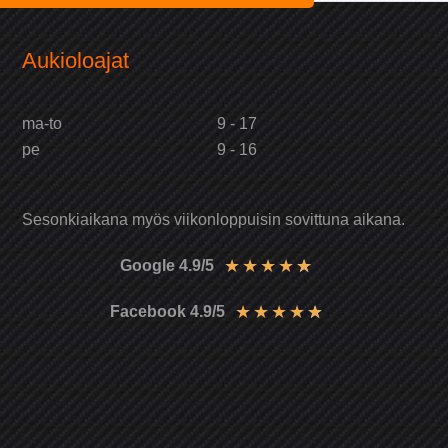
Aukioloajat
ma-to
9 - 17
pe
9 - 16
Sesonkiaikana myös viikonloppuisin sovittuna aikana.
★
★
★
★
★
Google 4.9/5
★
★
★
★
★
Facebook 4.9/5