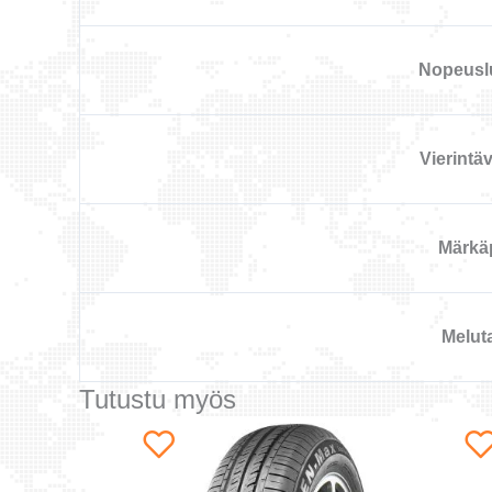
Nopeusl
Vierintä
Märkä
Melut
Tutustu myös