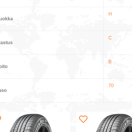
H
uokka
C
vastus
B
pito
70
aso