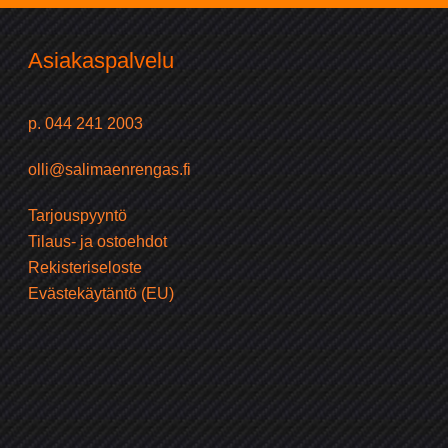
Asiakaspalvelu
p. 044 241 2003
olli@salimaenrengas.fi
Tarjouspyyntö
Tilaus- ja ostoehdot
Rekisteriseloste
Evästekäytäntö (EU)