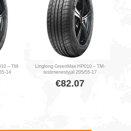
010 – TM-
Linglong GreenMax HP010 – TM-
/65-14
testimenestyjä! 205/55-17
€
82.07