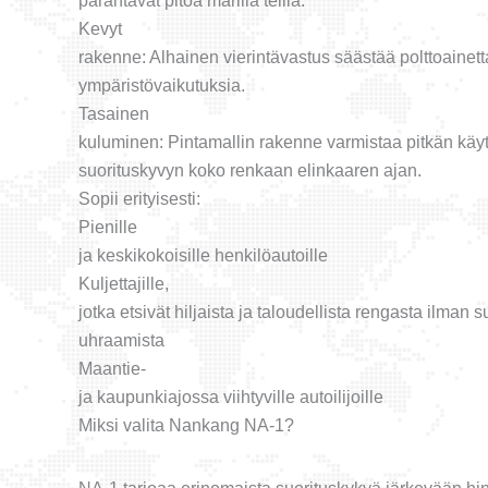
parantavat pitoa märillä teillä.
Kevyt
rakenne: Alhainen vierintävastus säästää polttoainet
ympäristövaikutuksia.
Tasainen
kuluminen: Pintamallin rakenne varmistaa pitkän käy
suorituskyvyn koko renkaan elinkaaren ajan.
Sopii erityisesti:
Pienille
ja keskikokoisille henkilöautoille
Kuljettajille,
jotka etsivät hiljaista ja taloudellista rengasta ilman 
uhraamista
Maantie-
ja kaupunkiajossa viihtyville autoilijoille
Miksi valita Nankang NA-1?