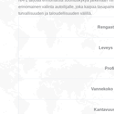
NA-1 tarjoaa erinomaista suorituskykyä järkevään hi
erinomainen valinta autoilijalle, joka kaipaa tasapa
turvallisuuden ja taloudellisuuden välillä.
Rengast
Leveys
Profii
Vannekoko 
Kantavuu