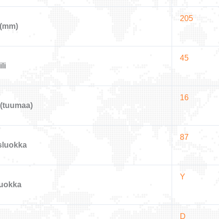
205
 (mm)
45
li
16
(tuumaa)
87
sluokka
Y
uokka
D