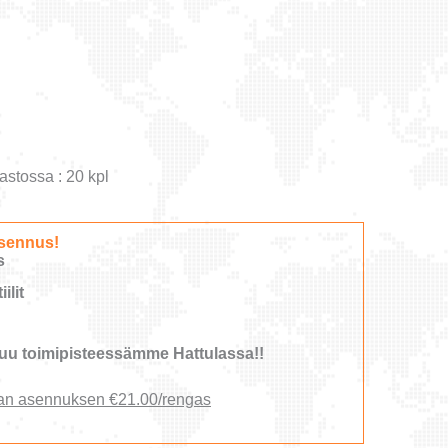
astossa : 20 kpl
sennus!
s
ilit
u toimipisteessämme Hattulassa!!
an asennuksen €21.00/rengas