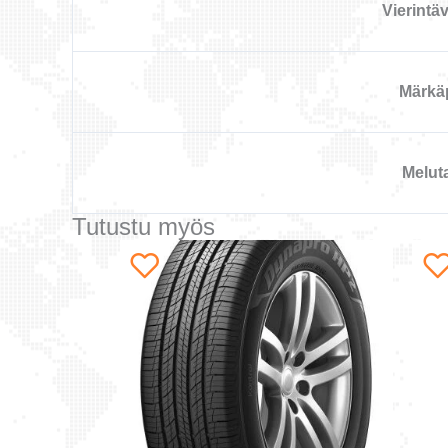
Vierintä
Märkä
Melut
Tutustu myös