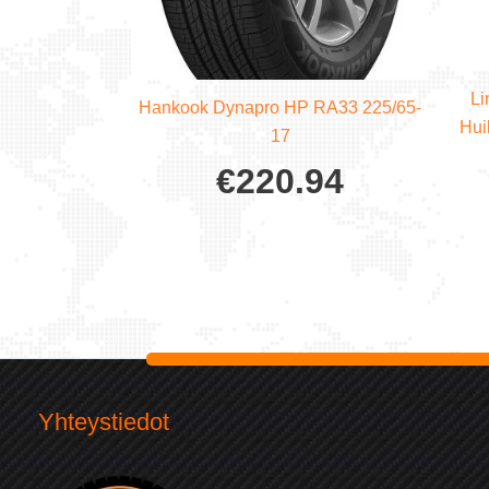
Li
Hankook Dynapro HP RA33 225/65-
Hui
17
€
220.94
Yhteystiedot