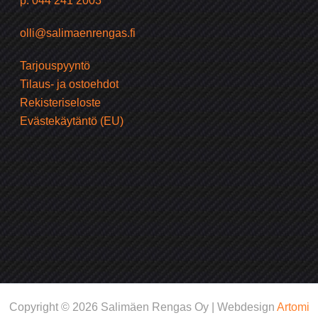
p. 044 241 2003
olli@salimaenrengas.fi
Tarjouspyyntö
Tilaus- ja ostoehdot
Rekisteriseloste
Evästekäytäntö (EU)
Copyright © 2026 Salimäen Rengas Oy | Webdesign
Artomi