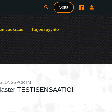
Hae
Soita
un vuokraus
Tarjouspyyntö
INGLONGSPORTM
 Master TESTISENSAATIO!