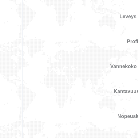
Leveys
Profii
Vannekoko 
Kantavuu
Nopeusl