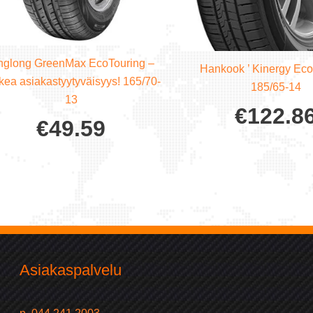
nglong GreenMax EcoTouring –
Hankook ’ Kinergy Ec
kea asiakastyytyväisyys! 165/70-
185/65-14
13
€
122.8
€
49.59
Asiakaspalvelu