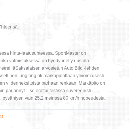
Yhteensä:
sessa hinta-laatusuhteessa. SportMaster on
jonka valmistuksessa on hyödynnetty uusinta
 metreilläSaksalaisen arvostetun Auto Bild -lehden
uksellinen:Linglong oli märkäpidoltaan ylivoimaisesti
nen viidenneksitoista parhaan renkaan. Märkäpito on
n pärjännyt – se erottui testissä suvereenisti
a, pysähtyen vain 25,2 metrissä 80 km/h nopeudesta.
at