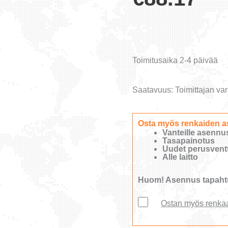
Toimitusaika 2-4 päivää
Saatavuus:
Toimittajan var
Osta myös renkaiden a
Vanteille asennu
Tasapainotus
Uudet perusventti
Alle laitto
Huom! Asennus tapahtu
Ostan myös renka