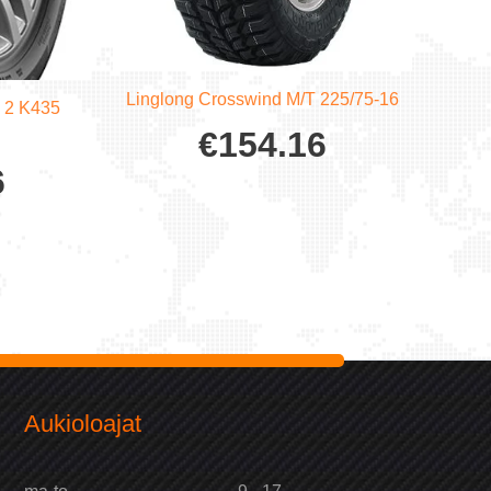
Linglong Crosswind M/T 225/75-16
o 2 K435
€
154.16
6
Aukioloajat