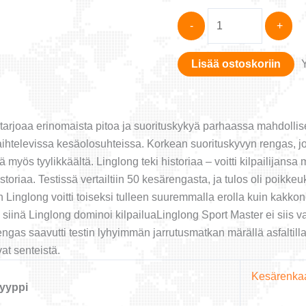
Linglong
-
+
Sport
Master
Lisää ostoskoriin
TESTISENSAATIO!
205/45-
16
määrä
tarjoaa erinomaista pitoa ja suorituskykyä parhaassa mahdolli
vaihtelevissa kesäolosuhteissa. Korkean suorituskyvyn rengas, 
yös tyylikkäältä. Linglong teki historiaa – voitti kilpailijansa
toriaa. Testissä vertailtiin 50 kesärengasta, ja tulos oli poikke
inglong voitti toiseksi tulleen suuremmalla erolla kuin kakko
siinä Linglong dominoi kilpailuaLinglong Sport Master ei siis vai
gas saavutti testin lyhyimmän jarrutusmatkan märällä asfaltill
ivat senteistä.
Kesärenka
yyppi