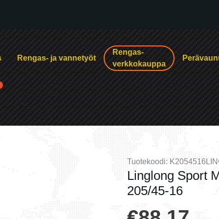
Rengas-
s
Rengas- ja vannetyöt
Perävaun
verkkokauppa
Tuotekoodi:
K2054516L
Linglong Sport
205/45-16
€
88.17