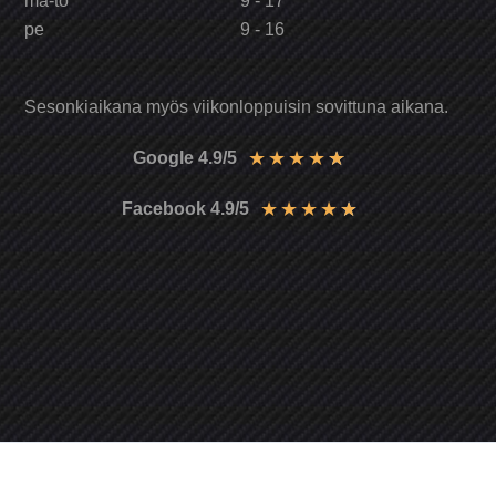
ma-to
9 - 17
pe
9 - 16
Sesonkiaikana myös viikonloppuisin sovittuna aikana.
★
★
★
★
★
Google 4.9/5
★
★
★
★
★
Facebook 4.9/5