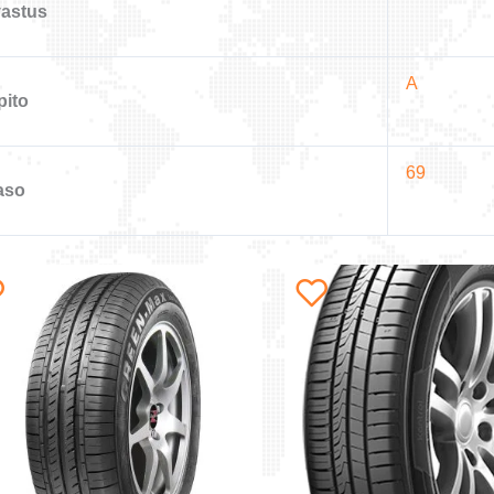
vastus
A
pito
69
aso