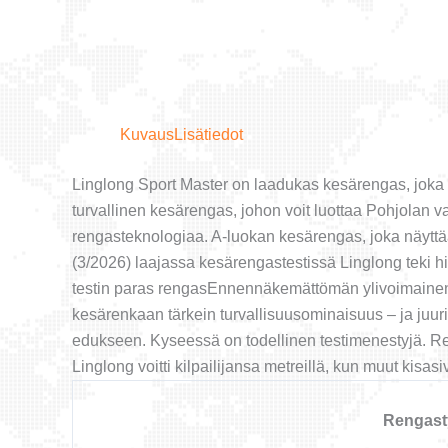
Kuvaus
Lisätiedot
Linglong Sport Master on laadukas kesärengas, joka 
turvallinen kesärengas, johon voit luottaa Pohjolan 
rengasteknologiaa. A-luokan kesärengas, joka näyttää m
(3/2026) laajassa kesärengastestissä Linglong teki his
testin paras rengasEnnennäkemättömän ylivoimainen L
kesärenkaan tärkein turvallisuusominaisuus – ja juuri 
edukseen. Kyseessä on todellinen testimenestyjä. Ren
Linglong voitti kilpailijansa metreillä, kun muut kisas
Rengast