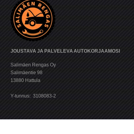
JOUSTAVA JA PALVELEVA AUTOKORJAAMOSI
Salimäen Rengas Oy
Salimäentie 98
13880 Hattula
Y-tunnus: 3108083-2