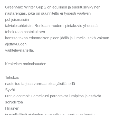
GreenMax Winter Grip 2 on edullinen ja suorituskykyinen
nastarengas, joka on suunniteltu erityisesti vaativiin
pohjoismaisiin
talviolosuhteisiin. Renkaan moderni pintakuvio yhdessä
tehokkaan nastoituksen
kanssa takaa erinomaisen pidon jäällä ja lumella, sekä vakaan
ajettavuuden
vaihtelevilla teillä.
Keskeiset ominaisuudet:
Tehokas
nastoitus tarjoaa varmaa pitoa jäisillä teillä
Syvät
urat ja optimoitu lamellointi parantavat lumipitoa ja estävät
sohjoliirtoa
Hiljainen
ja miellyttävä ajotuntuma verrattuna moniin vastaaviin