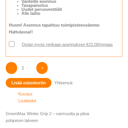
Vanteille asennus
Tasapainotus
Uudet perusventtiilit
Alle laitto
Huom! Asennus tapahtuu toimipisteessämme
Hattulassa!!
Ostan myös renkaan asennuksen €21.00/rengas
Linglong
-
+
GreenMax
Winter
Lisää ostoskoriin
Yhteensä:
Grip
2
Kuvaus
255/50-
Lisätiedot
20
määrä
GreenMax Winter Grip 2 – varmuutta ja pitoa
pohjoisen talveen