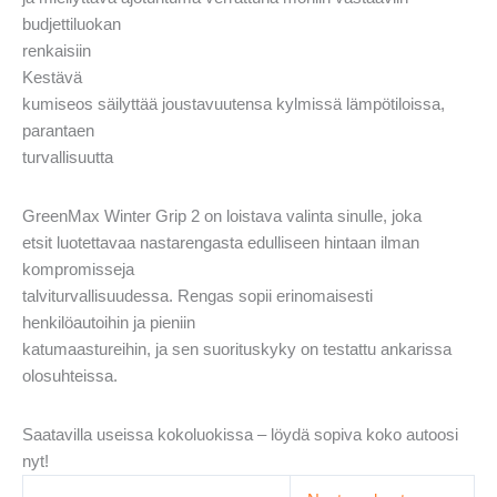
budjettiluokan
renkaisiin
Kestävä
kumiseos säilyttää joustavuutensa kylmissä lämpötiloissa,
parantaen
turvallisuutta
GreenMax Winter Grip 2 on loistava valinta sinulle, joka
etsit luotettavaa nastarengasta edulliseen hintaan ilman
kompromisseja
talviturvallisuudessa. Rengas sopii erinomaisesti
henkilöautoihin ja pieniin
katumaastureihin, ja sen suorituskyky on testattu ankarissa
olosuhteissa.
Saatavilla useissa kokoluokissa – löydä sopiva koko autoosi
nyt!