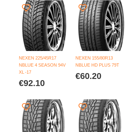
NEXEN 225/45R17
NEXEN 155/80R13
NBLUE 4 SEASON 94V
NBLUE HD PLUS 79T
XL -17
€
60.20
€
92.10