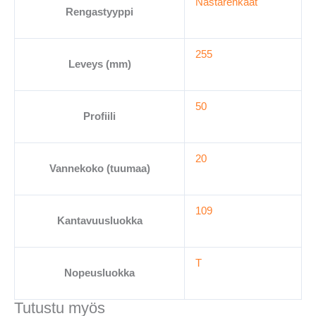
Nastarenkaat
Rengastyyppi
255
Leveys (mm)
50
Profiili
20
Vannekoko (tuumaa)
109
Kantavuusluokka
T
Nopeusluokka
Tutustu myös