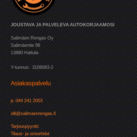
JOUSTAVA JA PALVELEVA AUTOKORJAAMOSI
Salimäen Rengas Oy
Salimäentie 98
13880 Hattula
Y-tunnus: 3108083-2
Asiakaspalvelu
p. 044 241 2003
olli@salimaenrengas.fi
Tarjouspyyntö
Tilaus- ja ostoehdot