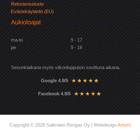
Rekisteriseloste
Evästekäytäntö (EU)
Aukioloajat
ma-to
9 - 17
pe
9 - 16
Sesonkiaikana myös viikonloppuisin sovittuna aikana.
★
★
★
★
★
Google 4.9/5
★
★
★
★
★
Facebook 4.9/5
Copyright © 2026 Salimäen Rengas Oy | Webdesign
Artomi