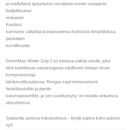
ja miellyttävä ajotuntuma verrattuna moniin vastaaviin
budjettiluokan
renkaisiin
Kestävä
kumiseos säilyttää joustavuutensa kylmissä lämpötiloissa,
parantaen
turvallisuutta
GreenMax Winter Grip 2 on loistava valinta sinulle, joka
etsit luotettavaa nastarengasta edulliseen hintaan ilman
kompromisseja
talviturvallisuudessa. Rengas sopii erinomaisesti
henkilöautoihin ja pieniin
katumaastureihin, ja sen suorituskyky on testattu ankarissa
olosuhteissa.
Saatavilla useissa kokoluokissa – löydä sopiva koko autoosi
nyt!