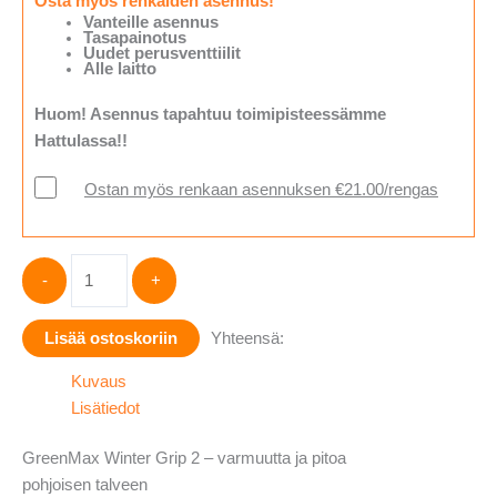
Osta myös renkaiden asennus!
Vanteille asennus
Tasapainotus
Uudet perusventtiilit
Alle laitto
Huom! Asennus tapahtuu toimipisteessämme
Hattulassa!!
Ostan myös renkaan asennuksen €21.00/rengas
Linglong
-
+
GreenMax
Winter
Lisää ostoskoriin
Yhteensä:
Grip
2
Kuvaus
235/50-
Lisätiedot
18
määrä
GreenMax Winter Grip 2 – varmuutta ja pitoa
pohjoisen talveen