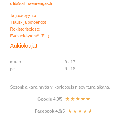
olli@salimaenrengas.fi
Tarjouspyyntö
Tilaus- ja ostoehdot
Rekisteriseloste
Evästekäytäntö (EU)
Aukioloajat
ma-to
9 - 17
pe
9 - 16
Sesonkiaikana myös viikonloppuisin sovittuna aikana.
★
★
★
★
★
Google 4.9/5
★
★
★
★
★
Facebook 4.9/5