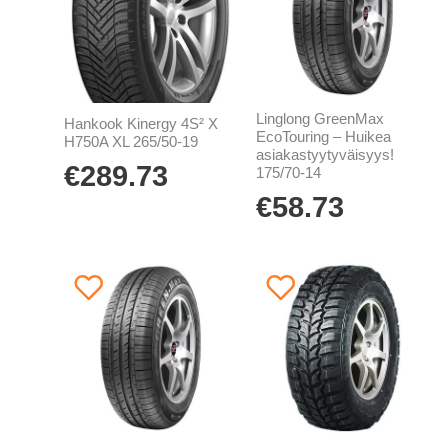
Linglong GreenMax
Hankook Kinergy 4S² X
EcoTouring – Huikea
H750A XL 265/50-19
asiakastyytyväisyys!
€
289.73
175/70-14
€
58.73