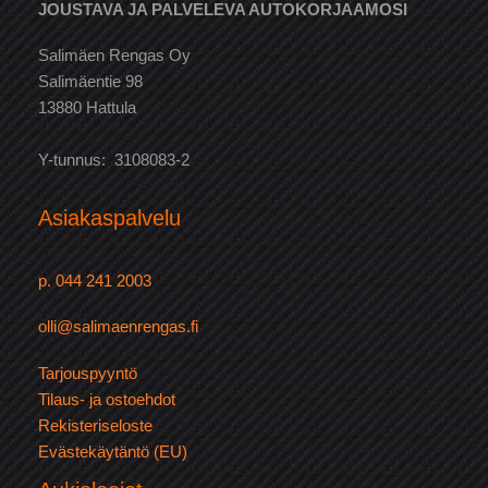
JOUSTAVA JA PALVELEVA AUTOKORJAAMOSI
Salimäen Rengas Oy
Salimäentie 98
13880 Hattula
Y-tunnus: 3108083-2
Asiakaspalvelu
p. 044 241 2003
olli@salimaenrengas.fi
Tarjouspyyntö
Tilaus- ja ostoehdot
Rekisteriseloste
Evästekäytäntö (EU)