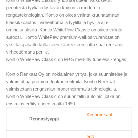
Kontio WhitePaw Classic yhdistää upean valkosivun,
perinteistä tyyliä edustavan kuvion ja modernin
rengasteknologian. Kontio on oikea valinta kruunaamaan
klassikkoautosi, virheettömällä tyylillä ja hyvillä ajo-
ominaisuuksilla. Kontio WhitePaw Classic on oikea valinta
autoosi. Kontio WhitePaw premium-valkosivurenkaat on
yksittäispakattu kultaiseen kääreeseen, jotta saat renkaasi
virheettömänä perille.
Kontio WhitePaw Classic on M+S merkitty tubeless -rengas.
Kontio Renkaat Oy on nokialainen yritys, joka suunnittelee ja
valmistuttaa premium-luokan renkaita. Kontio Renkaat
valmistetaan rengasalan moderneimmalla teknologialla.
Kontio WhitePaw Classic on suunniteltu autoihin, jotka on
ensirekisteröity ennen vuotta 1990.
Kesärenkaat
Rengastyyppi
205