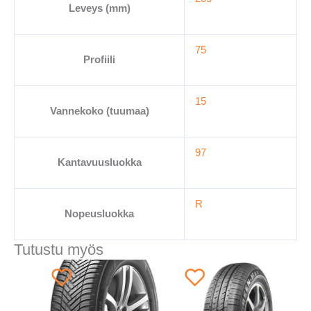
Leveys (mm)
75
Profiili
15
Vannekoko (tuumaa)
97
Kantavuusluokka
R
Nopeusluokka
Tutustu myös