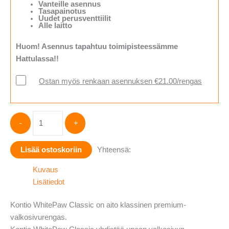
Vanteille asennus
Tasapainotus
Uudet perusventtiilit
Alle laitto
Huom! Asennus tapahtuu toimipisteessämme
Hattulassa!!
Ostan myös renkaan asennuksen €21.00/rengas
Kontio
-
+
WhitePaw
Classic
Lisää ostoskoriin
Yhteensä:
Valkosivu
2½"
Kuvaus
(64mm)
Lisätiedot
205/75-
15
Kontio WhitePaw Classic on aito klassinen premium-
määrä
valkosivurengas.