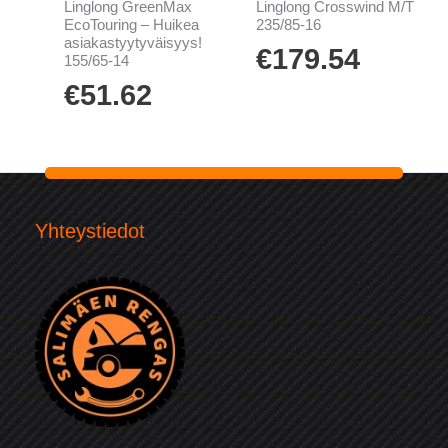
Linglong GreenMax
Linglong Crosswind M/T
EcoTouring – Huikea
235/85-16
asiakastyytyväisyys!
€
179.54
155/65-14
€
51.62
Yhteystiedot