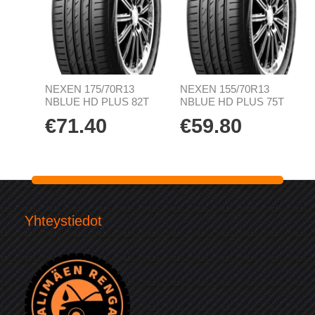
NEXEN 175/70R13
NEXEN 155/70R13
NBLUE HD PLUS 82T
NBLUE HD PLUS 75T
€
71.40
€
59.80
Yhteystiedot