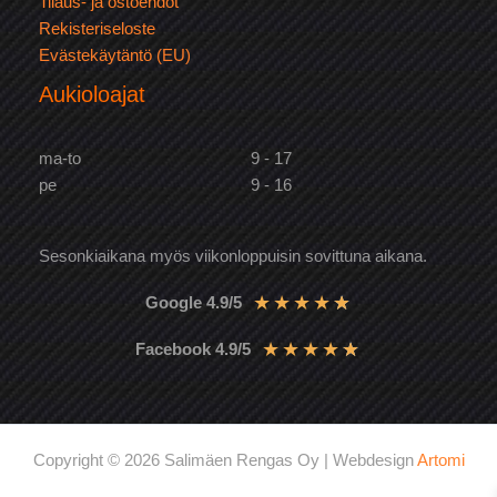
Tilaus- ja ostoehdot
Rekisteriseloste
Evästekäytäntö (EU)
Aukioloajat
ma-to
9 - 17
pe
9 - 16
Sesonkiaikana myös viikonloppuisin sovittuna aikana.
★
★
★
★
★
Google 4.9/5
★
★
★
★
★
Facebook 4.9/5
Copyright © 2026 Salimäen Rengas Oy | Webdesign
Artomi