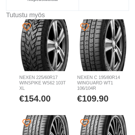
Tutustu myös
NEXEN 225/60R17
NEXEN C 195/80R14
WINSPIKE WS62 103T
WINGUARD WT1
XL
106/104R
€
154.00
€
109.90