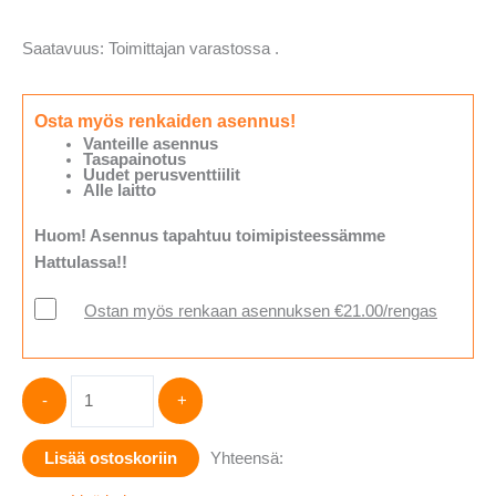
Saatavuus:
Toimittajan varastossa .
Osta myös renkaiden asennus!
Vanteille asennus
Tasapainotus
Uudet perusventtiilit
Alle laitto
Huom! Asennus tapahtuu toimipisteessämme
Hattulassa!!
Ostan myös renkaan asennuksen €21.00/rengas
Hankook
-
+
WINTER
I*PIKE
Lisää ostoskoriin
Yhteensä:
X
W429A