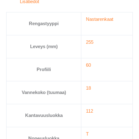
Lisätiedot
255/60-
18
Nastarenkaat
määrä
Rengastyyppi
255
Leveys (mm)
60
Profiili
18
Vannekoko (tuumaa)
112
Kantavuusluokka
T
Nopeusluokka