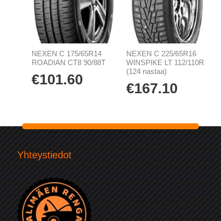
NEXEN C 175/65R14
NEXEN C 225/65R16
ROADIAN CT8 90/88T
WINSPIKE LT 112/110R
(124 nastaa)
€
101.60
€
167.10
Yhteystiedot