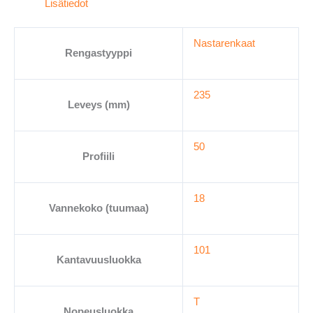
Lisätiedot
235/50-
18
Nastarenkaat
määrä
Rengastyyppi
235
Leveys (mm)
50
Profiili
18
Vannekoko (tuumaa)
101
Kantavuusluokka
T
Nopeusluokka