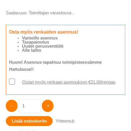
Saatavuus:
Toimittajan varastossa .
Osta myös renkaiden asennus!
Vanteille asennus
Tasapainotus
Uudet perusventtiilit
Alle laitto
Huom! Asennus tapahtuu toimipisteessämme
Hattulassa!!
Ostan myös renkaan asennuksen €21.00/rengas
Hankook
-
+
WINTER
I*PIKE
Lisää ostoskoriin
Yhteensä:
X
W429A