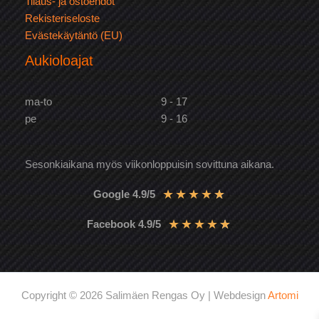
Tilaus- ja ostoehdot
Rekisteriseloste
Evästekäytäntö (EU)
Aukioloajat
ma-to
9 - 17
pe
9 - 16
Sesonkiaikana myös viikonloppuisin sovittuna aikana.
★
★
★
★
★
Google 4.9/5
★
★
★
★
★
Facebook 4.9/5
Copyright © 2026 Salimäen Rengas Oy | Webdesign
Artomi