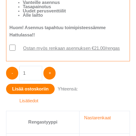
Vanteille asennus
Tasapainotus
Uudet perusventtiilit
Alle laitto
Huom! Asennus tapahtuu toimipisteessämme
Hattulassa!!
Ostan myös renkaan asennuksen €21.00/rengas
Hankook
-
+
WINTER
I*PIKE
Lisää ostoskoriin
Yhteensä:
RS2
W429
Lisätiedot
255/45-
19
Nastarenkaat
määrä
Rengastyyppi