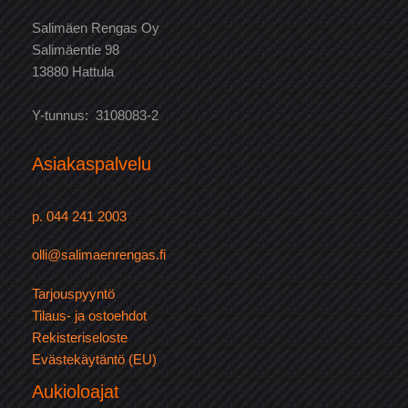
Salimäen Rengas Oy
Salimäentie 98
13880 Hattula
Y-tunnus: 3108083-2
Asiakaspalvelu
p. 044 241 2003
olli@salimaenrengas.fi
Tarjouspyyntö
Tilaus- ja ostoehdot
Rekisteriseloste
Evästekäytäntö (EU)
Aukioloajat