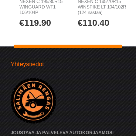
NEXEN C 195/80R15
NEXEN C 195/70R15
WINGUARD WT1
WINSPIKE LT 104/102R
106/104P
(124 nastaa)
€
119.90
€
110.40
Yhteystiedot
JOUSTAVA JA PALVELEVA AUTOKORJAAMOSI