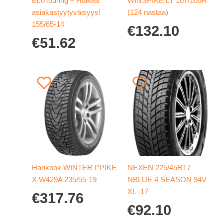
EcoTouring – Huikea
WINSPIKE LT 107/105R
asiakastyytyväisyys!
(124 nastaa)
155/65-14
€
132.10
€
51.62
Hankook WINTER I*PIKE
NEXEN 225/45R17
X W429A 235/55-19
NBLUE 4 SEASON 94V
XL -17
€
317.76
€
92.10