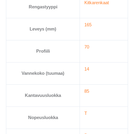
Kitkarenkaat
165/70-
Rengastyyppi
14
määrä
165
Leveys (mm)
70
Profiili
14
Vannekoko (tuumaa)
85
Kantavuusluokka
T
Nopeusluokka