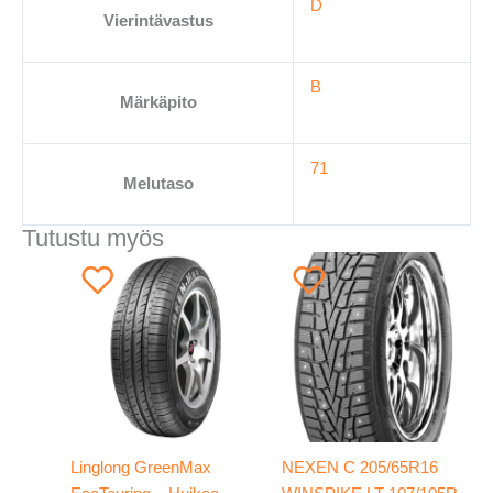
D
Vierintävastus
B
Märkäpito
71
Melutaso
Tutustu myös
Linglong GreenMax
NEXEN C 205/65R16