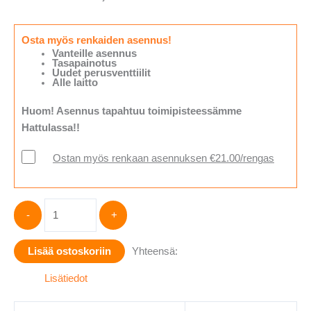
Osta myös renkaiden asennus!
Vanteille asennus
Tasapainotus
Uudet perusventtiilit
Alle laitto
Huom! Asennus tapahtuu toimipisteessämme
Hattulassa!!
Ostan myös renkaan asennuksen €21.00/rengas
Hankook
-
+
Winter
i*cept
Lisää ostoskoriin
Yhteensä:
RS3
(W462)
Lisätiedot
(
XL