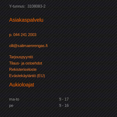
Y-tunnus: 3108083-2
Asiakaspalvelu
p. 044 241 2003
olli@salimaenrengas.fi
Tarjouspyyntö
Tilaus- ja ostoehdot
Rekisteriseloste
Evästekäytäntö (EU)
Aukioloajat
ma-to
9 - 17
pe
9 - 16