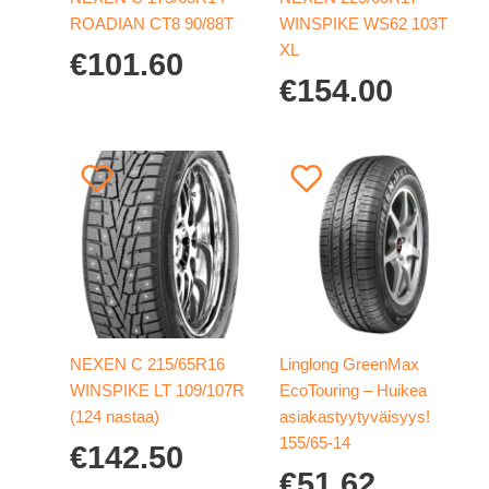
ROADIAN CT8 90/88T
WINSPIKE WS62 103T
XL
€
101.60
€
154.00
NEXEN C 215/65R16
Linglong GreenMax
WINSPIKE LT 109/107R
EcoTouring – Huikea
(124 nastaa)
asiakastyytyväisyys!
155/65-14
€
142.50
€
51.62