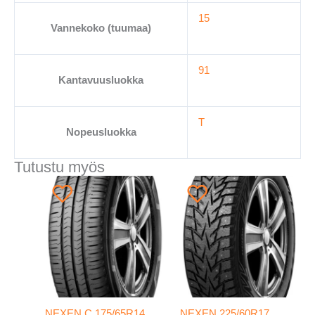
15
Vannekoko (tuumaa)
91
Kantavuusluokka
T
Nopeusluokka
Tutustu myös
NEXEN C 175/65R14
NEXEN 225/60R17