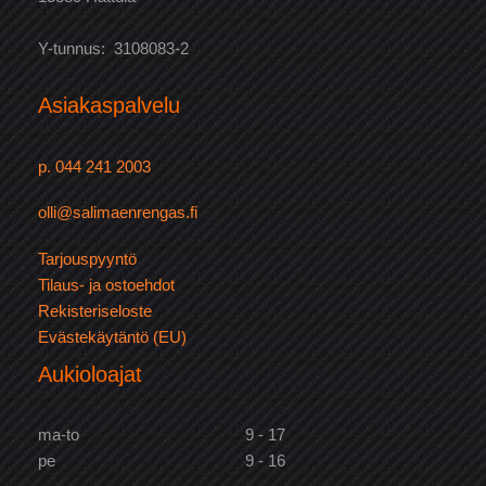
Y-tunnus: 3108083-2
Asiakaspalvelu
p. 044 241 2003
olli@salimaenrengas.fi
Tarjouspyyntö
Tilaus- ja ostoehdot
Rekisteriseloste
Evästekäytäntö (EU)
Aukioloajat
ma-to
9 - 17
pe
9 - 16