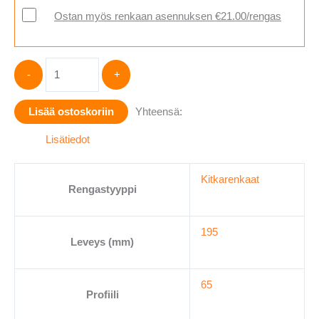
Ostan myös renkaan asennuksen €21.00/rengas
Hankook
-
+
Winter
i*cept
Lisää ostoskoriin
Yhteensä:
RS3
(W462)
Lisätiedot
(
195/65-
Kitkarenkaat
15
Rengastyyppi
määrä
195
Leveys (mm)
65
Profiili