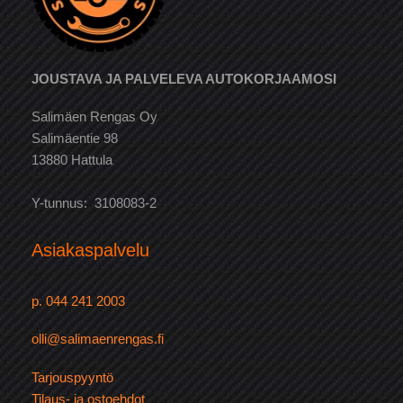
JOUSTAVA JA PALVELEVA AUTOKORJAAMOSI
Salimäen Rengas Oy
Salimäentie 98
13880 Hattula
Y-tunnus: 3108083-2
Asiakaspalvelu
p. 044 241 2003
olli@salimaenrengas.fi
Tarjouspyyntö
Tilaus- ja ostoehdot