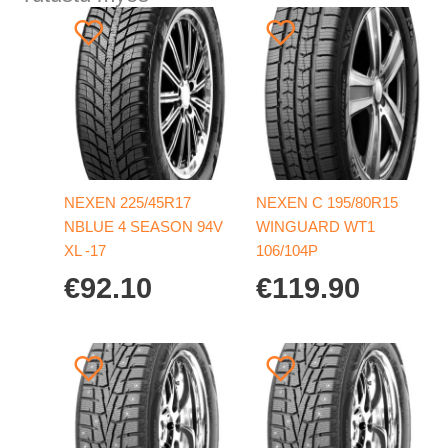
NEXEN 225/45R17
NEXEN C 195/80R15
NBLUE 4 SEASON 94V
WINGUARD WT1
XL -17
106/104P
€
92.10
€
119.90