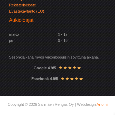
Rekisteriseloste
Evästekäytäntö (EU)
Aukioloajat
ma-to
9 - 17
pe
9 - 16
Sesonkiaikana myös viikonloppuisin sovittuna aikana.
★
★
★
★
★
Google 4.9/5
★
★
★
★
★
Facebook 4.9/5
Copyright © 2026 Salimäen Rengas Oy | Webdesign
Artomi