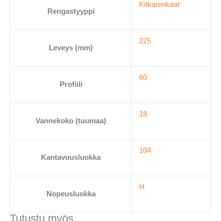
Kitkarenkaat
(
Rengastyyppi
XL
225/60-
225
18
Leveys (mm)
määrä
60
Profiili
18
Vannekoko (tuumaa)
104
Kantavuusluokka
H
Nopeusluokka
Tutustu myös