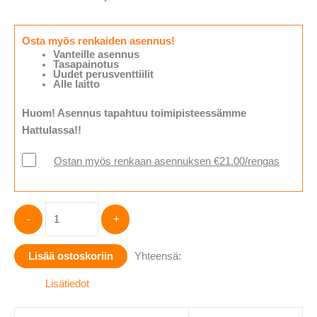
Osta myös renkaiden asennus!
Vanteille asennus
Tasapainotus
Uudet perusventtiilit
Alle laitto
Huom! Asennus tapahtuu toimipisteessämme
Hattulassa!!
Ostan myös renkaan asennuksen €21.00/rengas
Hankook
-
+
Winter
i*cept
Lisää ostoskoriin
Yhteensä:
evo3
X
Lisätiedot
W330A
HRS