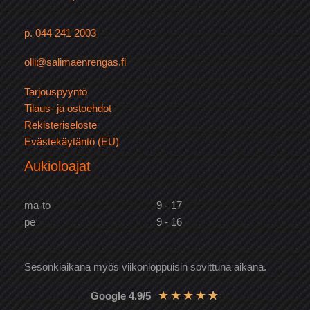
p. 044 241 2003
olli@salimaenrengas.fi
Tarjouspyyntö
Tilaus- ja ostoehdot
Rekisteriseloste
Evästekäytäntö (EU)
Aukioloajat
ma-to
9 - 17
pe
9 - 16
Sesonkiaikana myös viikonloppuisin sovittuna aikana.
★
★
★
★
★
Google 4.9/5