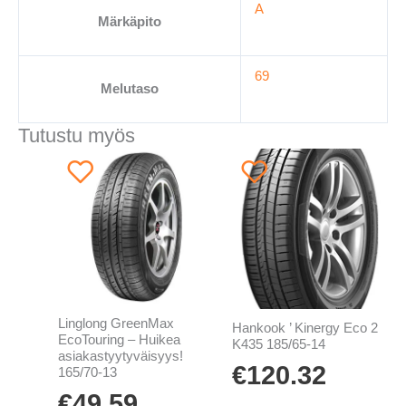
A
Märkäpito
69
Melutaso
Tutustu myös
Linglong GreenMax
Hankook ’ Kinergy Eco 2
EcoTouring – Huikea
K435 185/65-14
asiakastyytyväisyys!
€
120.32
165/70-13
€
49.59