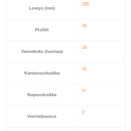
205
Leveys (mm)
55
Profiili
16
Vannekoko (tuumaa)
91
Kantavuusluokka
H
Nopeusluokka
C
Vierintävastus