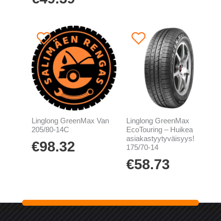
Linglong GreenMax Van
Linglong GreenMax
205/80-14C
EcoTouring – Huikea
asiakastyytyväisyys!
€
98.32
175/70-14
€
58.73