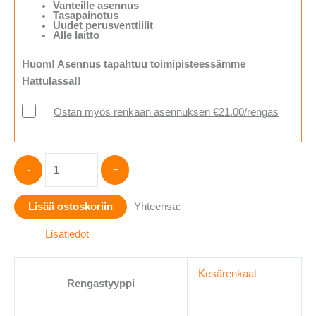
Vanteille asennus
Tasapainotus
Uudet perusventtiilit
Alle laitto
Huom! Asennus tapahtuu toimipisteessämme
Hattulassa!!
Ostan myös renkaan asennuksen €21.00/rengas
Hankook
-
+
VENTUS
PRIME4
Lisää ostoskoriin
Yhteensä:
K135
205/55-
Lisätiedot
16
määrä
Kesärenkaat
Rengastyyppi