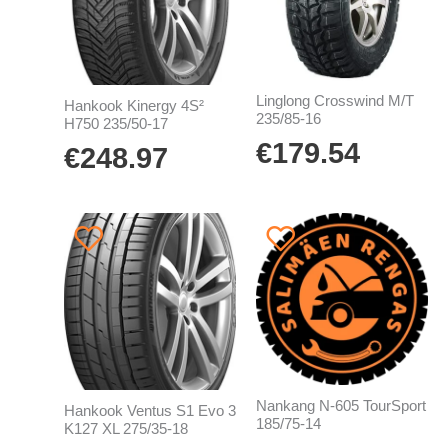
Linglong Crosswind M/T
Hankook Kinergy 4S²
235/85-16
H750 235/50-17
€
179.54
€
248.97
Nankang N-605 TourSport
Hankook Ventus S1 Evo 3
185/75-14
K127 XL 275/35-18