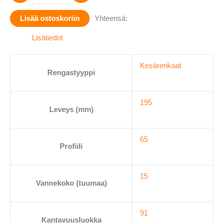
PRIME3
Lisää ostoskoriin
Yhteensä:
K125
195/65-
Lisätiedot
15
määrä
Kesärenkaat
Rengastyyppi
195
Leveys (mm)
65
Profiili
15
Vannekoko (tuumaa)
91
Kantavuusluokka