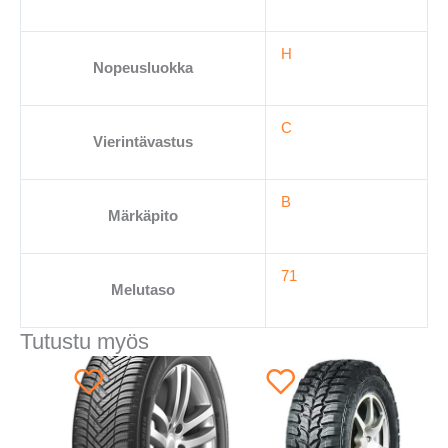
H
Nopeusluokka
C
Vierintävastus
B
Märkäpito
71
Melutaso
Tutustu myös