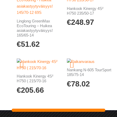
Hankook Kinergy 4S²
H750 235/50-17
€
248.97
Linglong GreenMax
EcoTouring – Huikea
asiakastyytyväisyys!
165/65-14
€
51.62
Nankang N-605 TourSport
185/75-14
Hankook Kinergy 4S²
H750 ( 215/70-16
€
78.02
€
205.66