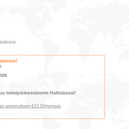
astossa .
sennus!
s
ilit
u toimipisteessämme Hattulassa!!
an asennuksen €21.00/rengas