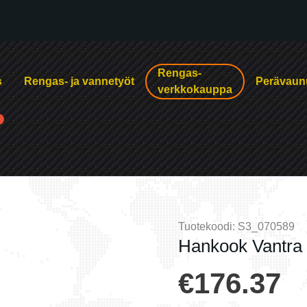
Rengas-
s
Rengas- ja vannetyöt
Perävaun
verkkokauppa
Tuotekoodi:
S3_070589
Hankook Vantra 
€
176.37