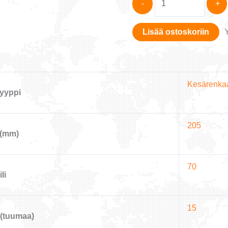
-
+
Vantra
Transit
Lisää ostoskoriin
RA58
205/70-
15
määrä
Kesärenka
yyppi
205
 (mm)
70
li
15
(tuumaa)