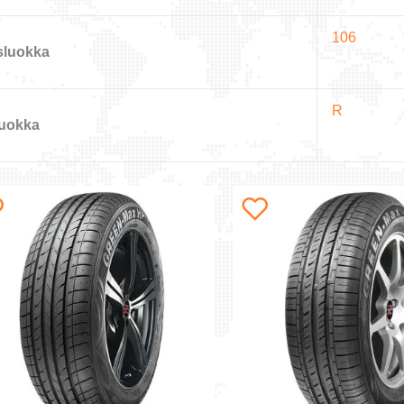
106
sluokka
R
uokka