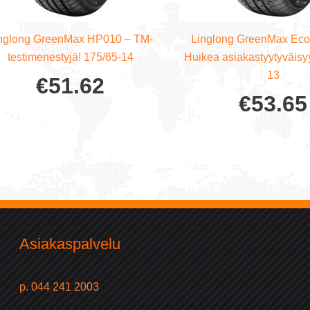
nglong GreenMax HP010 – TM-
Linglong GreenMax Eco
testimenestyjä! 175/65-14
Huikea asiakastyytyväisy
13
€
51.62
€
53.65
Asiakaspalvelu
p. 044 241 2003