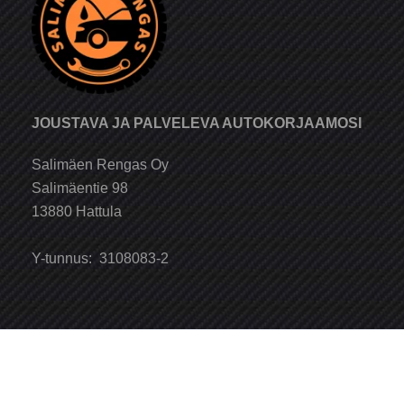
JOUSTAVA JA PALVELEVA AUTOKORJAAMOSI
Salimäen Rengas Oy
Salimäentie 98
13880 Hattula
Y-tunnus: 3108083-2