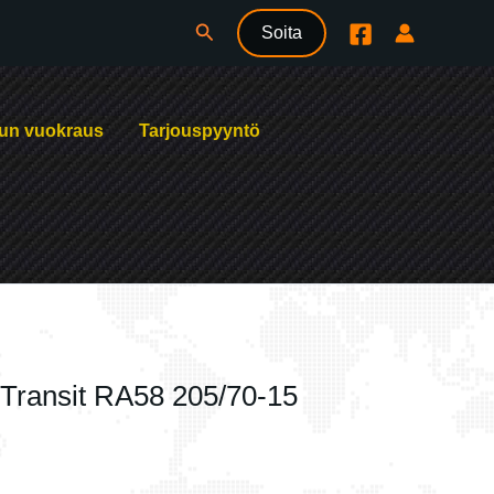
Hae
Soita
un vuokraus
Tarjouspyyntö
Transit RA58 205/70-15