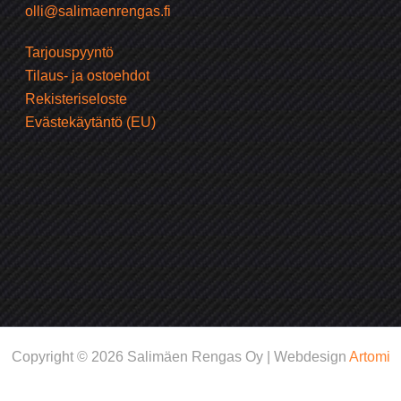
olli@salimaenrengas.fi
Tarjouspyyntö
Tilaus- ja ostoehdot
Rekisteriseloste
Evästekäytäntö (EU)
Copyright © 2026 Salimäen Rengas Oy | Webdesign
Artomi