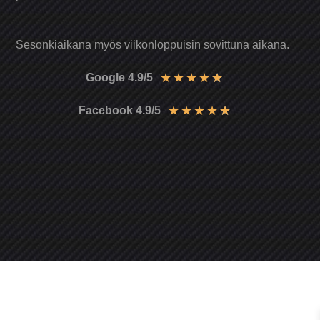
Sesonkiaikana myös viikonloppuisin sovittuna aikana.
★
★
★
★
★
Google 4.9/5
★
★
★
★
★
Facebook 4.9/5