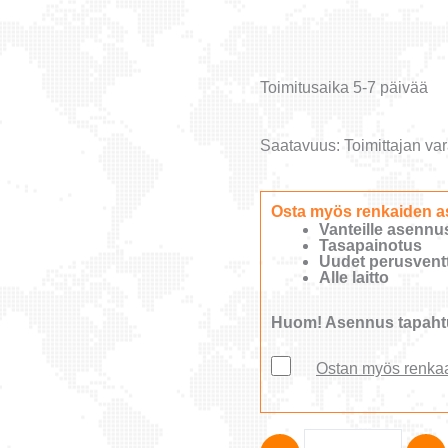
Toimitusaika 5-7 päivää
Saatavuus:
Toimittajan var
Osta myös renkaiden a
Vanteille asennu
Tasapainotus
Uudet perusventti
Alle laitto
Huom! Asennus tapahtu
Ostan myös renka
Hankook