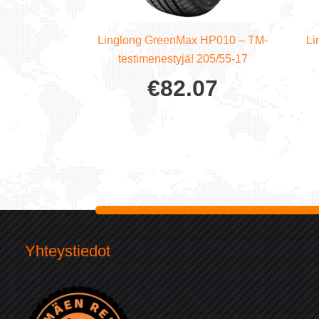
Linglong GreenMax HP010 – TM-
Li
testimenestyjä! 205/55-17
€
82.07
Yhteystiedot