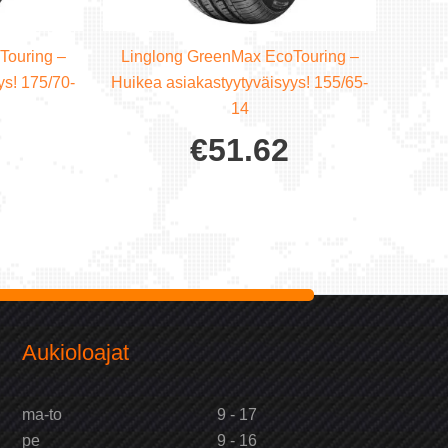
Touring –
Linglong GreenMax EcoTouring –
ys! 175/70-
Huikea asiakastyytyväisyys! 155/65-
14
€
51.62
Aukioloajat
ma-to
9 - 17
pe
9 - 16