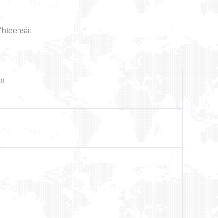
Yhteensä:
at