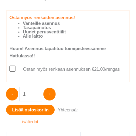
Osta myös renkaiden asennus!
Vanteille asennus
Tasapainotus
Uudet perusventtiilit
Alle laitto
Huom! Asennus tapahtuu toimipisteessämme
Hattulassa!!
Ostan myös renkaan asennuksen €21.00/rengas
Hankook
-
+
Kinergy
Eco
Lisää ostoskoriin
Yhteensä:
2
K435
Lisätiedot
(
195/65-