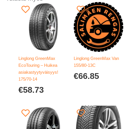
Linglong GreenMax
Linglong GreenMax Van
EcoTouring – Huikea
155/80-13C
asiakastyytyväisyys!
€
66.85
175/70-14
€
58.73