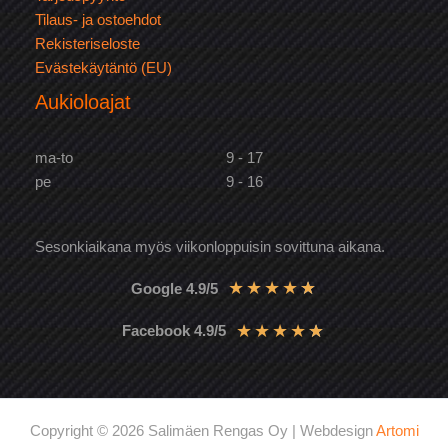
Tilaus- ja ostoehdot
Rekisteriseloste
Evästekäytäntö (EU)
Aukioloajat
ma-to
9 - 17
pe
9 - 16
Sesonkiaikana myös viikonloppuisin sovittuna aikana.
★
★
★
★
★
Google 4.9/5
★
★
★
★
★
Facebook 4.9/5
Copyright © 2026 Salimäen Rengas Oy | Webdesign
Artomi