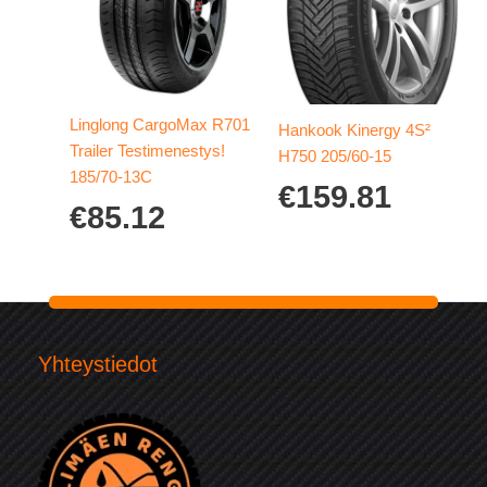
Linglong CargoMax R701
Hankook Kinergy 4S²
Trailer Testimenestys!
H750 205/60-15
185/70-13C
€
159.81
€
85.12
Yhteystiedot