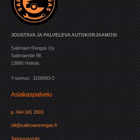
JOUSTAVA JA PALVELEVA AUTOKORJAAMOSI
Salimäen Rengas Oy
Salimäentie 98
13880 Hattula
Y-tunnus: 3108083-2
Asiakaspalvelu
p. 044 241 2003
olli@salimaenrengas.fi
Tarjouspyyntö