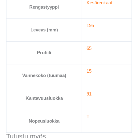
Kesärenkaat
15
Rengastyyppi
määrä
195
Leveys (mm)
65
Profiili
15
Vannekoko (tuumaa)
91
Kantavuusluokka
T
Nopeusluokka
Tutustu myös