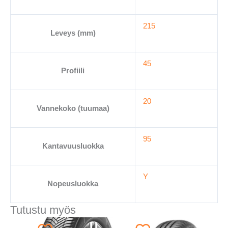
215
Leveys (mm)
45
Profiili
20
Vannekoko (tuumaa)
95
Kantavuusluokka
Y
Nopeusluokka
Tutustu myös