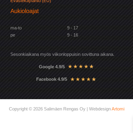
Evästekäytäntö (EU)
Aukioloajat
ma-to
9 - 17
pe
9 - 16
Sesonkiaikana myös viikonloppuisin sovittuna aikana.
★
★
★
★
★
Google 4.9/5
★
★
★
★
★
Facebook 4.9/5
Copyright © 2026 Salimäen Rengas Oy | Webdesign
Artomi