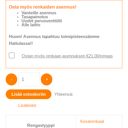
Osta myös renkaiden asennus!
Vanteille asennus
Tasapainotus
Uudet perusventtiilit
Alle laitto
Huom! Asennus tapahtuu toimipisteessämme
Hattulassa!!
Ostan myös renkaan asennuksen €21.00/rengas
Hankook
-
+
K137XL
215/45-
Lisää ostoskoriin
Yhteensä:
20
määrä
Lisätiedot
Kesärenkaat
Rengastyyppi