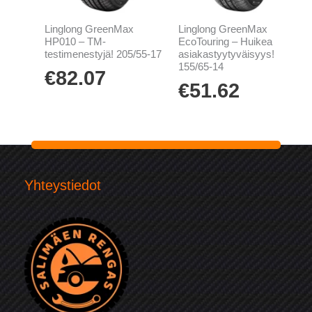
Linglong GreenMax
Linglong GreenMax
HP010 – TM-
EcoTouring – Huikea
testimenestyjä! 205/55-17
asiakastyytyväisyys!
155/65-14
€
82.07
€
51.62
Yhteystiedot