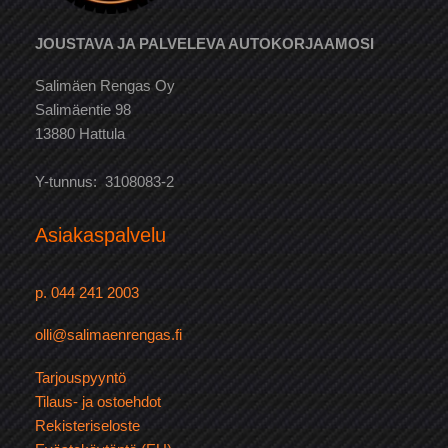
JOUSTAVA JA PALVELEVA AUTOKORJAAMOSI
Salimäen Rengas Oy
Salimäentie 98
13880 Hattula
Y-tunnus: 3108083-2
Asiakaspalvelu
p. 044 241 2003
olli@salimaenrengas.fi
Tarjouspyyntö
Tilaus- ja ostoehdot
Rekisteriseloste