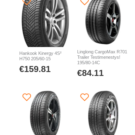
Linglong CargoMax R701
Hankook Kinergy 4S²
Trailer Testimenestys!
H750 205/60-15
195/80-14C
€
159.81
€
84.11