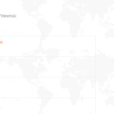
Yhteensä:
at