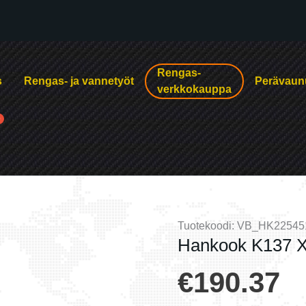
Rengas-
s
Rengas- ja vannetyöt
Perävaun
verkkokauppa
Tuotekoodi:
VB_HK22545
Hankook K137 X
€
190.37