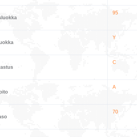
95
sluokka
Y
uokka
C
vastus
A
pito
70
aso