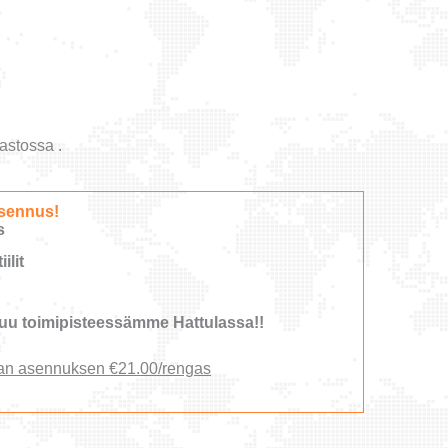
astossa .
sennus!
s
ilit
u toimipisteessämme Hattulassa!!
an asennuksen €21.00/rengas