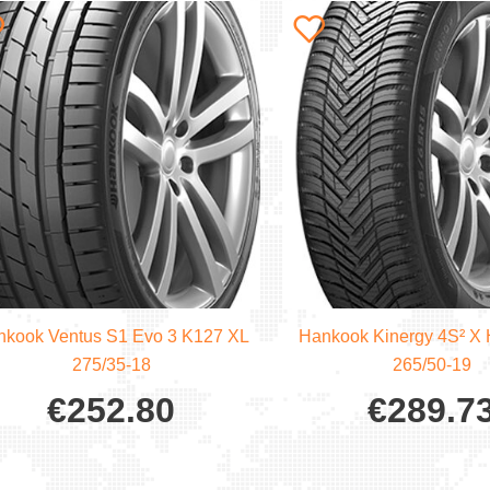
kook Ventus S1 Evo 3 K127 XL
Hankook Kinergy 4S² X
275/35-18
265/50-19
€
252.80
€
289.7