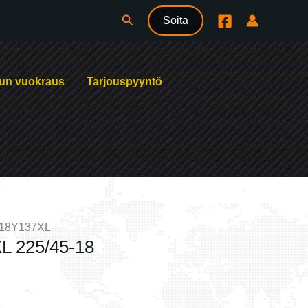
Hae
Soita
un vuokraus
Tarjouspyyntö
18Y137XL
L 225/45-18