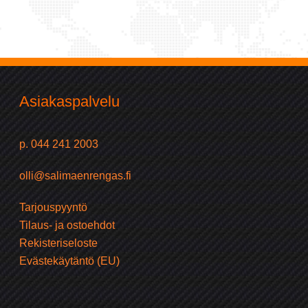
Asiakaspalvelu
p. 044 241 2003
olli@salimaenrengas.fi
Tarjouspyyntö
Tilaus- ja ostoehdot
Rekisteriseloste
Evästekäytäntö (EU)