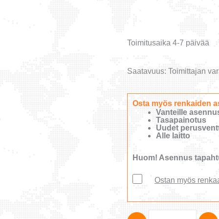
Toimitusaika 4-7 päivää
Saatavuus:
Toimittajan var
Osta myös renkaiden a
Vanteille asennu
Tasapainotus
Uudet perusventti
Alle laitto
Huom! Asennus tapahtu
Ostan myös renka
Hankook