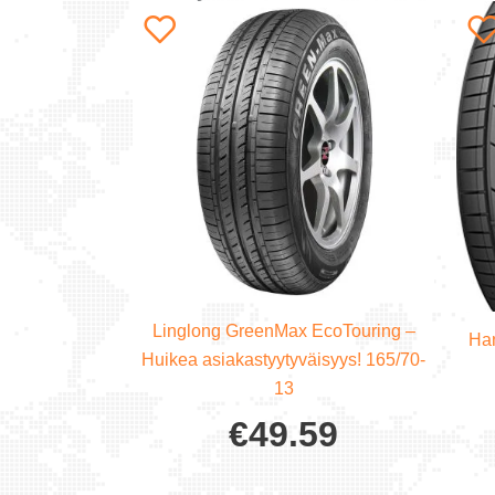
Linglong GreenMax EcoTouring –
Han
Huikea asiakastyytyväisyys! 165/70-
13
€
49.59