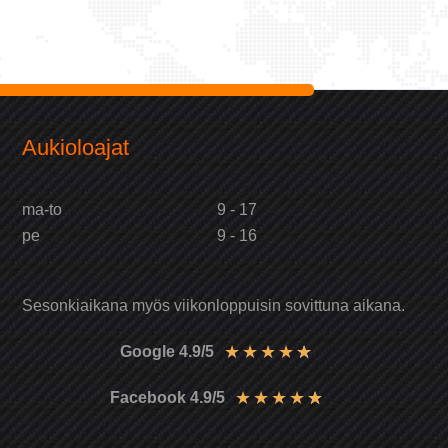
Aukioloajat
ma-to
9 - 17
pe
9 - 16
Sesonkiaikana myös viikonloppuisin sovittuna aikana.
★
★
★
★
★
Google 4.9/5
★
★
★
★
★
Facebook 4.9/5