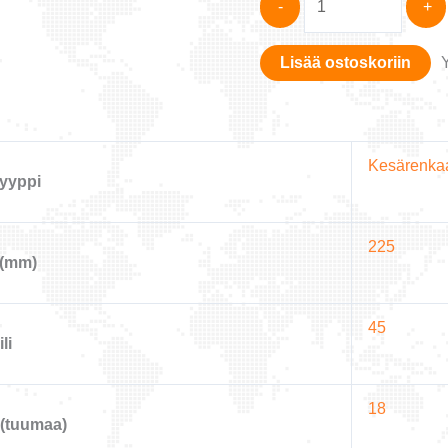
-
+
K137
XL
Lisää ostoskoriin
225/45-
18
määrä
Kesärenka
yyppi
225
 (mm)
45
li
18
(tuumaa)