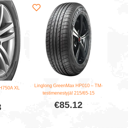
Linglong GreenMax HP010 – TM-
 H750A XL
testimenestyjä! 215/65-15
€
85.12
3