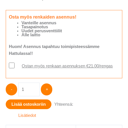
Osta myös renkaiden asennus!
Vanteille asennus
Tasapainotus
Uudet perusventtiilit
Alle laitto
Huom! Asennus tapahtuu toimipisteessämme
Hattulassa!!
Ostan myös renkaan asennuksen €21.00/rengas
Hankook
-
+
IK01A
SOUND
Lisää ostoskoriin
Yhteensä:
ABSORBER
XL
Lisätiedot
255/40-
20