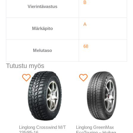
B
Vierintävastus
A
Märkäpito
68
Melutaso
Tutustu myös
Linglong Crosswind M/T
Linglong GreenMax
235/85-16
EcoTouring – Huikea