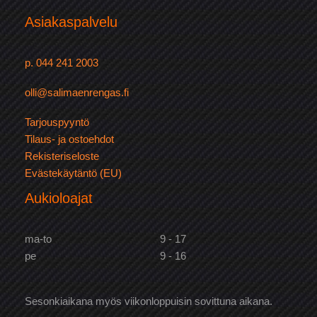
Asiakaspalvelu
p. 044 241 2003
olli@salimaenrengas.fi
Tarjouspyyntö
Tilaus- ja ostoehdot
Rekisteriseloste
Evästekäytäntö (EU)
Aukioloajat
ma-to
9 - 17
pe
9 - 16
Sesonkiaikana myös viikonloppuisin sovittuna aikana.