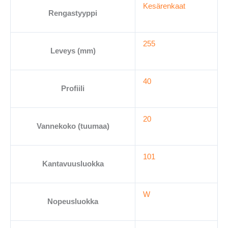
Kesärenkaat
määrä
Rengastyyppi
255
Leveys (mm)
40
Profiili
20
Vannekoko (tuumaa)
101
Kantavuusluokka
W
Nopeusluokka