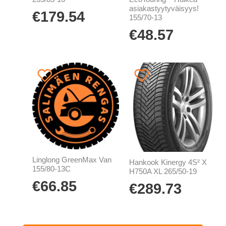
asiakastyytyväisyys!
€
179.54
155/70-13
€
48.57
Linglong GreenMax Van
Hankook Kinergy 4S² X
155/80-13C
H750A XL 265/50-19
€
66.85
€
289.73