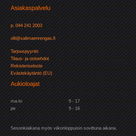
Asiakaspalvelu
p. 044 241 2003
olli@salimaenrengas.fi
Tarjouspyyntö
Tilaus- ja ostoehdot
Rekisteriseloste
Evästekäytäntö (EU)
Aukioloajat
ma-to
9 - 17
pe
9 - 16
Sesonkiaikana myös viikonloppuisin sovittuna aikana.