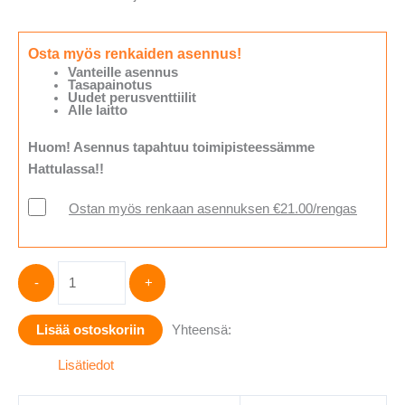
Osta myös renkaiden asennus!
Vanteille asennus
Tasapainotus
Uudet perusventtiilit
Alle laitto
Huom! Asennus tapahtuu toimipisteessämme
Hattulassa!!
Ostan myös renkaan asennuksen €21.00/rengas
Hankook
-
+
H750
ALLSEASON
Lisää ostoskoriin
Yhteensä:
165/60-
15
Lisätiedot
määrä