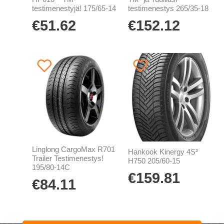
testimenestyjä! 175/65-14
testimenestys 265/35-18
€
51.62
€
152.12
Linglong CargoMax R701
Hankook Kinergy 4S²
Trailer Testimenestys!
H750 205/60-15
195/80-14C
€
159.81
€
84.11