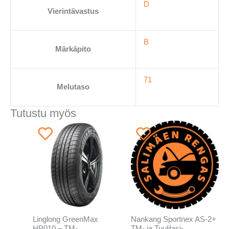
D
Vierintävastus
B
Märkäpito
71
Melutaso
Tutustu myös
Linglong GreenMax
Nankang Sportnex AS-2+
HP010 – TM-
TM- ja Tuulilasi-