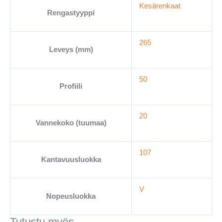
Kesärenkaat
määrä
Rengastyyppi
265
Leveys (mm)
50
Profiili
20
Vannekoko (tuumaa)
107
Kantavuusluokka
V
Nopeusluokka
Tutustu myös