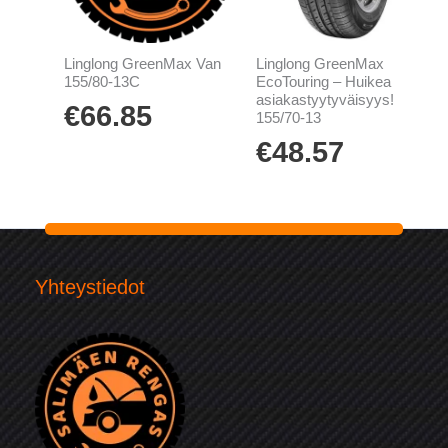
Linglong GreenMax Van
Linglong GreenMax
155/80-13C
EcoTouring – Huikea
asiakastyytyväisyys!
€
66.85
155/70-13
€
48.57
Yhteystiedot