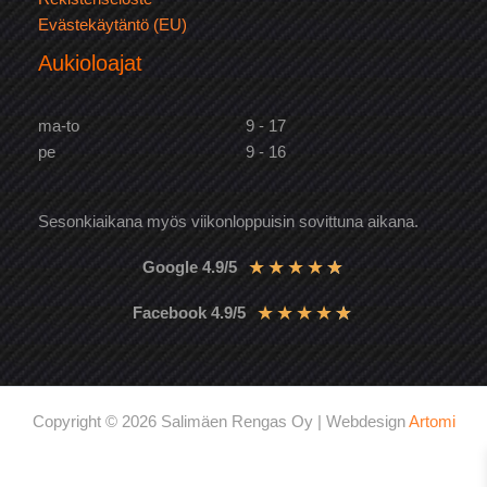
Evästekäytäntö (EU)
Aukioloajat
ma-to
9 - 17
pe
9 - 16
Sesonkiaikana myös viikonloppuisin sovittuna aikana.
★
★
★
★
★
Google 4.9/5
★
★
★
★
★
Facebook 4.9/5
Copyright © 2026 Salimäen Rengas Oy | Webdesign
Artomi