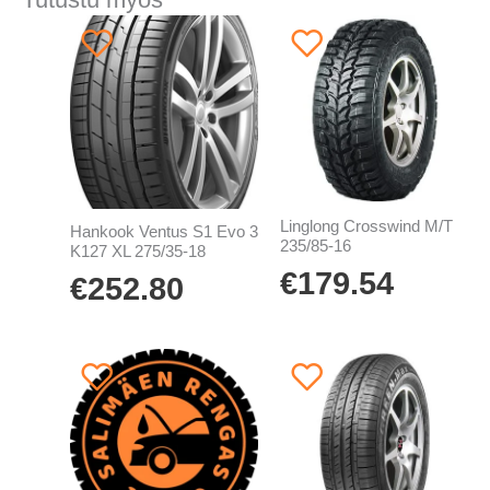
Linglong Crosswind M/T
Hankook Ventus S1 Evo 3
235/85-16
K127 XL 275/35-18
€
179.54
€
252.80