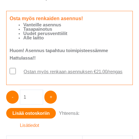
Osta myös renkaiden asennus!
Vanteille asennus
Tasapainotus
Uudet perusventtiilit
Alle laitto
Huom! Asennus tapahtuu toimipisteessämme
Hattulassa!!
Ostan myös renkaan asennuksen €21.00/rengas
Hankook
-
+
DYNAPRO
HP2
Lisää ostoskoriin
Yhteensä:
RA33
(
Lisätiedot
265/50-
20