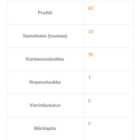
65
Profiili
16
Vannekoko (tuumaa)
95
Kantavuusluokka
T
Nopeusluokka
E
Vierintävastus
F
Märkäpito