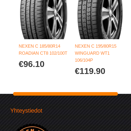
NEXEN C 185/80R14
NEXEN C 195/80R15
ROADIAN CT8 102/100T
WINGUARD WT1
106/104P
€
96.10
€
119.90
Yhteystiedot