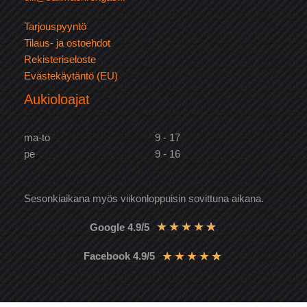
Tarjouspyyntö
Tilaus- ja ostoehdot
Rekisteriseloste
Evästekäytäntö (EU)
Aukioloajat
ma-to
9 - 17
pe
9 - 16
Sesonkiaikana myös viikonloppuisin sovittuna aikana.
★
★
★
★
★
Google 4.9/5
★
★
★
★
★
Facebook 4.9/5