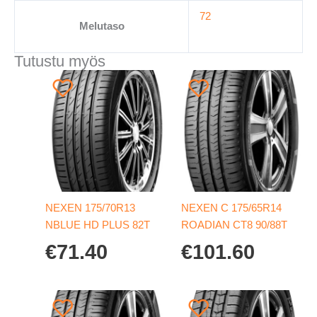
72
Melutaso
Tutustu myös
NEXEN 175/70R13
NEXEN C 175/65R14
NBLUE HD PLUS 82T
ROADIAN CT8 90/88T
€
71.40
€
101.60