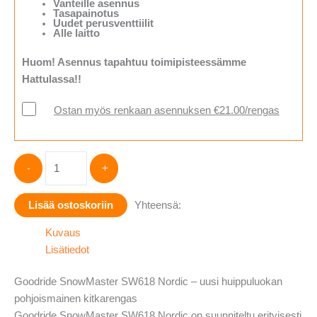
Vanteille asennus
Tasapainotus
Uudet perusventtiilit
Alle laitto
Huom! Asennus tapahtuu toimipisteessämme
Hattulassa!!
Ostan myös renkaan asennuksen €21.00/rengas
Goodride
-
+
SnowMaster
SW618
Lisää ostoskoriin
Yhteensä:
Nordic
205/65-
Kuvaus
16
Lisätiedot
määrä
Goodride SnowMaster SW618 Nordic – uusi huippuluokan
pohjoismainen kitkarengas
Goodride SnowMaster SW618 Nordic on suunniteltu erityisesti