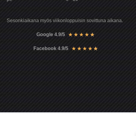
Sesonkiaikana myös viikonloppuisin sovittuna aikana.
★
★
★
★
★
Google 4.9/5
★
★
★
★
★
Facebook 4.9/5