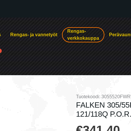
Rengas-
s
Rengas- ja vannetyöt
Perävaun
verkkokauppa
Tuotekoodi:
3055520FWR
FALKEN 305/55
121/118Q P.O.R
€
341.40