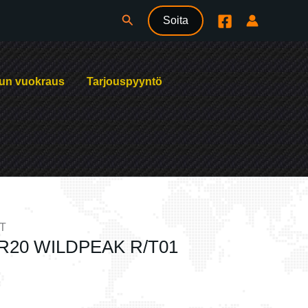
Hae
Soita
un vuokraus
Tarjouspyyntö
T
R20 WILDPEAK R/T01
.