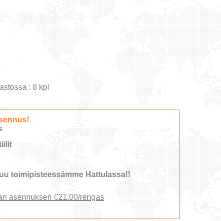
astossa : 8 kpl
sennus!
s
ilit
u toimipisteessämme Hattulassa!!
an asennuksen €21.00/rengas