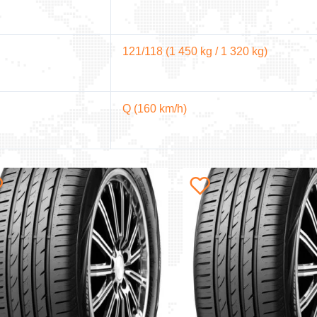
121/118 (1 450 kg / 1 320 kg)
Q (160 km/h)