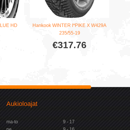
BLUE HD
Hankook WINTER I*PIKE X W429A
235/55-19
€
317.76
Aukioloajat
ma-to
9 - 17
pe
9 - 16