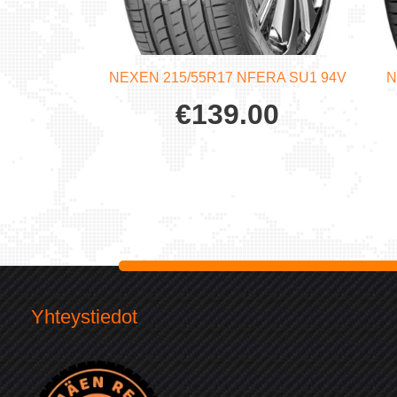
NEXEN 215/55R17 NFERA SU1 94V
N
€
139.00
Yhteystiedot