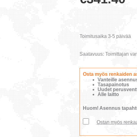
Toimitusaika 3-5 päivää
Saatavuus:
Toimittajan var
Osta myös renkaiden a
Vanteille asennu
Tasapainotus
Uudet perusventti
Alle laitto
Huom! Asennus tapahtu
Ostan myös renka