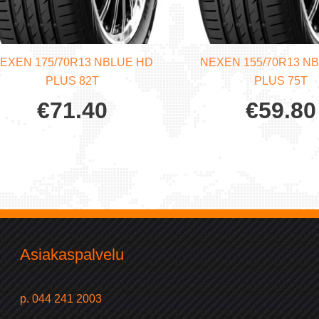
EXEN 175/70R13 NBLUE HD
NEXEN 155/70R13 N
PLUS 82T
PLUS 75T
€
71.40
€
59.80
Asiakaspalvelu
p. 044 241 2003