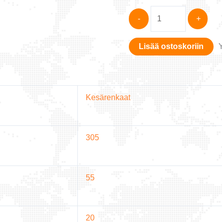
FALKEN
-
+
305/55R20
WILDPEAK
Lisää ostoskoriin
R/T01
121/118Q
P.O.R.
määrä
Kesärenkaat
305
55
20