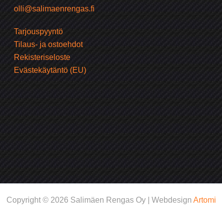
olli@salimaenrengas.fi
Tarjouspyyntö
Tilaus- ja ostoehdot
Rekisteriseloste
Evästekäytäntö (EU)
Copyright © 2026 Salimäen Rengas Oy | Webdesign
Artomi