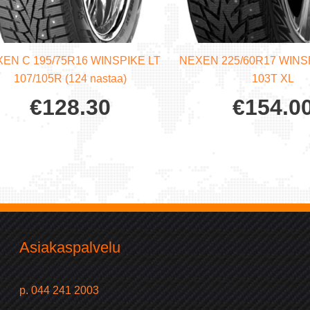
EN C 195/75R16 WINSPIKE LT
NEXEN 225/60R17 WINS
107/105R (124 nastaa)
103T XL
€
128.30
€
154.0
Asiakaspalvelu
p. 044 241 2003