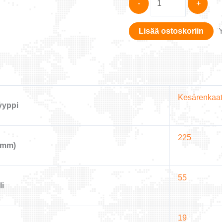
-
+
225/55R19
AZENIS
Lisää ostoskoriin
FK520
99W
määrä
Kesärenkaa
yyppi
225
(mm)
55
li
19