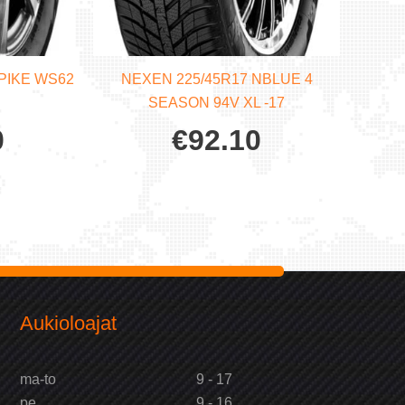
PIKE WS62
NEXEN 225/45R17 NBLUE 4
SEASON 94V XL -17
0
€
92.10
Aukioloajat
ma-to
9 - 17
pe
9 - 16