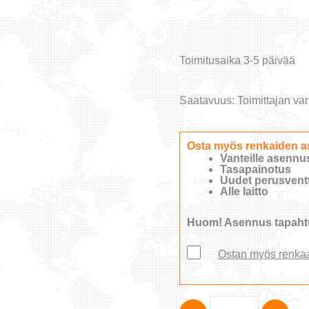
Toimitusaika 3-5 päivää
Saatavuus:
Toimittajan var
Osta myös renkaiden a
Vanteille asennu
Tasapainotus
Uudet perusventti
Alle laitto
Huom! Asennus tapahtu
Ostan myös renka
FALKEN