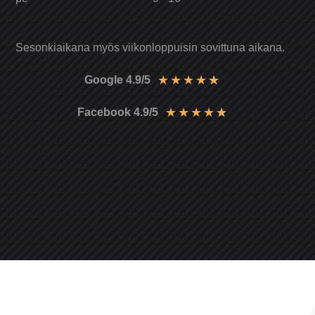
Sesonkiaikana myös viikonloppuisin sovittuna aikana.
★
★
★
★
★
Google 4.9/5
★
★
★
★
★
Facebook 4.9/5