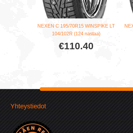
NEXEN C 195/70R15 WINSPIKE LT
NEX
104/102R (124 nastaa)
€
110.40
Yhteystiedot