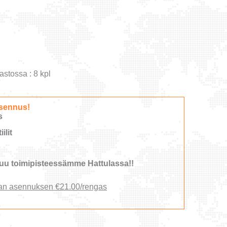
astossa : 8 kpl
sennus!
s
ilit
u toimipisteessämme Hattulassa!!
an asennuksen €21.00/rengas