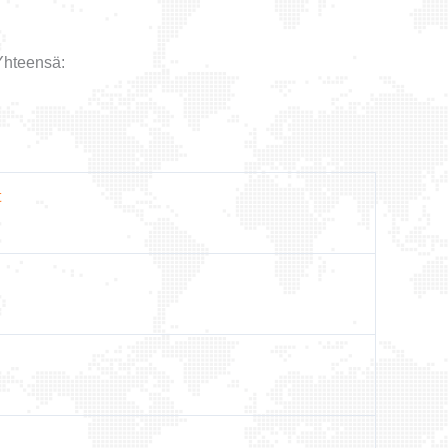
Yhteensä:
t