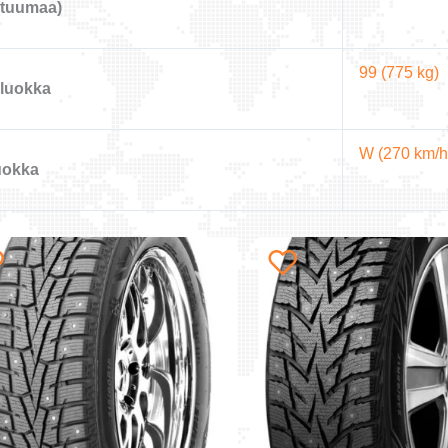
(tuumaa)
99 (775 kg)
luokka
W (270 km/h
uokka