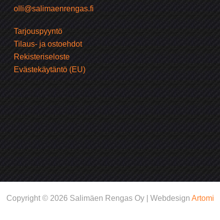
olli@salimaenrengas.fi
Tarjouspyyntö
Tilaus- ja ostoehdot
Rekisteriseloste
Evästekäytäntö (EU)
Copyright © 2026 Salimäen Rengas Oy | Webdesign
Artomi