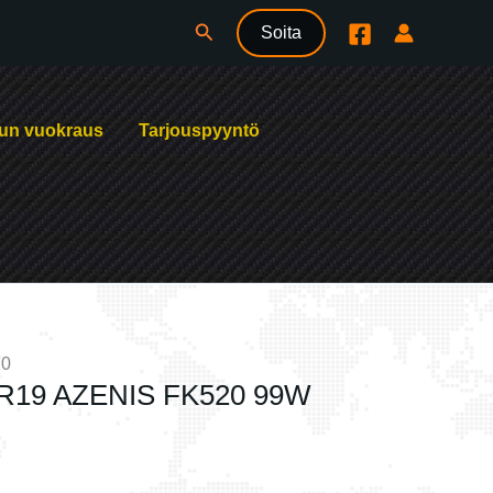
Hae
Soita
un vuokraus
Tarjouspyyntö
20
R19 AZENIS FK520 99W