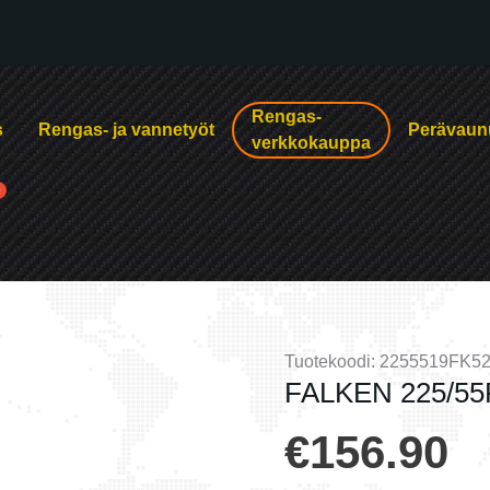
Rengas-
s
Rengas- ja vannetyöt
Perävaun
verkkokauppa
Tuotekoodi:
2255519FK5
FALKEN 225/55
€
156.90